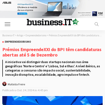
Business-IT
>
Artigo
>
Empreendedorismo
>
Prémios EmpreendeXXI do BPI têm candidaturas abertas até 5 de Dezembro
EMPREENDEDORISMO
Prémios EmpreendeXXI do BPI têm candidaturas
abertas até 5 de Dezembro
A iniciativa vai distinguir duas startups nacionais nas área
geográficas 'Norte e Centro' e 'Lisboa, Sul e Ilhas'. A nível ibérico, as
categorias a concurso são impacto social, sustentabilidade,
inovação disruptiva, escalabilidade, agro impulso e fintech.
Mafalda Freire
Publicado a
Out. 24, 2024 às 4:45 pm