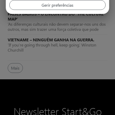
mesma área?
Gerir preferências
PAÍSES BAIXOS – O ENCONTRO DO ‘THE CULTURE
MAP’
‘As diferenças culturais não devem separar-nos uns dos
outros, mas sim trazer uma força coletiva que pode
beneficiar toda a humanidade. Além disso, o diálogo
intercultural é a melhor garantia de um mundo mais
VIETNAME – NINGUÉM GANHA NA GUERRA.
pacífico, justo e sustentável’ Robert Alan Aurthur
‘If you’re going through hell, keep going.’ Winston
Churchill
Mais
Newsletter Start&Go