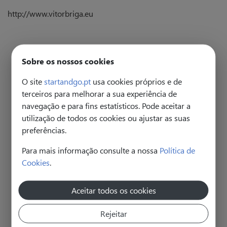
http://www.vitorbriga.eu
Sobre os nossos cookies
Artigos do autor
O site
startandgo.pt
usa cookies próprios e de
terceiros para melhorar a sua experiência de
Criatividade: dar o salto para a mudança
navegação e para fins estatísticos. Pode aceitar a
utilização de todos os cookies ou ajustar as suas
preferências.
Para mais informação consulte a nossa
Política de
REINO UNIDO (OXFORD) – AS CRENÇAS
LIMITADORAS
Cookies
.
‘If we treat people as they are, we make them worse. If
we treat them as they ought to be, we help them to
Aceitar todos os cookies
become what they are capable of becoming.’ Goethe
ESPANHA – O PODER DO PROPÓSITO
Como manter a motivação elevada, o entusiasmo e a
Rejeitar
consistência depois de vinte e cinco anos a trabalhar na