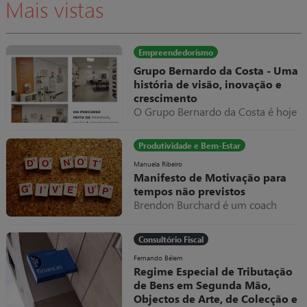
Mais vistas
se limita a dar meia volta num
parafuso e tudo volta a trabalhar
normalmente, apresentando como
fatura do serviço prestado um
Empreendedorismo
valor exorbitante, suponhamos
Grupo Bernardo da Costa - Uma
10.000€.
história de visão, inovação e
crescimento
O Grupo Bernardo da Costa é hoje
um dos exemplos mais relevantes
de evolução empresarial em
Produtividade e Bem-Estar
Portugal, destacando-se pela sua
capacidade de adaptação,
Manuela Ribeiro
Manifesto de Motivação para
diversificação e internacionalização
tempos não previstos
ao longo de mais de seis décadas
Brendon Burchard é um coach
de atividade.
americano a quem eu sou muito
grata por todos os valiosos
Consultório Fiscal
conteúdos que partilhou e partilha
livremente.
Fernando Bélem
Regime Especial de Tributação
de Bens em Segunda Mão,
Objectos de Arte, de Colecção e