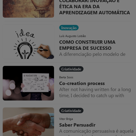
COLABORAR: INOVAÇÃO E
“até fazem publicidade e divulgam
ÉTICA NA ERA DA
as marcas”?
APRENDIZAGEM AUTOMÁTICA
Na vanguarda da inovação
empresarial, a convergência entre a
Inovação
Aprendizagem Automática
(Machine Learning) e o conceito de
Luís Augusto Lobão
COMO CONSTRUIR UMA
Inovação Aberta (Open Innovation)
EMPRESA DE SUCESSO
introduzido pelo visionário Henry
A diferenciação pelo modelo de
Chesbrough, um académico
negócio
americano reconhecido como o pai
desta inovação colaborativa
Criatividade
Berta Soos
Co-creation process
After not having written for a long
time, I decided to catch up with
sharing my experience on group
processes thanks to 3 amazing
Criatividade
ladies I met during a Kaospilot co-
creation training in windy Aarhus,
Vitor Briga
Saber Persuadir
Danmark. (Thanks Mónica, Beth
A comunicação persuasiva é aquela
&Gill - this one will be in English