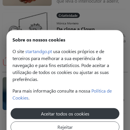
que leva o interlocutor a aderir,
especially for Mónica's team in
acreditar e concordar.
Portugal ;-) )
Criatividade
Mónica Monteiro
De clone a Clown
Vitor Briga começou na advocacia,
Sobre os nossos cookies
hoje utiliza técnicas de Clown para
promover a criatividade
O site
startandgo.pt
usa cookies próprios e de
nasempresas.
terceiros para melhorar a sua experiência de
Últimas
navegação e para fins estatísticos. Pode aceitar a
utilização de todos os cookies ou ajustar as suas
preferências.
Finanças
Pedro Amendoeira
Para mais informação consulte a nossa
Política de
Uma raposa chamada inflação
Cookies
.
Era uma vez um porquinho muito
trabalhador e poupado. Todos os
meses amealhava as notas que
Aceitar todos os cookies
ganhava dentro do seu colchão,
Marketing e Marca
que cada vez ficava mais grosso.
Rejeitar
Uma raposa chamada inflação
Ana Isabel Lucas