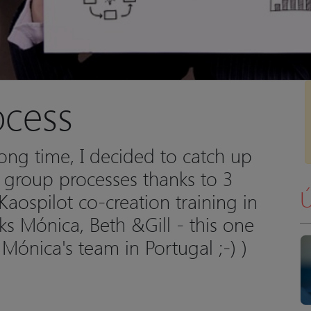
ocess
long time, I decided to catch up
 group processes thanks to 3
Ú
aospilot co-creation training in
s Mónica, Beth &Gill - this one
r Mónica's team in Portugal ;-) )