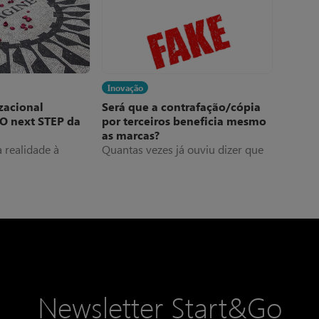
Inovação
zacional
Será que a contrafação/cópia
 O next STEP da
por terceiros beneficia mesmo
as marcas?
 realidade à
Quantas vezes já ouviu dizer que
ativada. ANÓNIMO
“as marcas até beneficiam com as
cópias/contrafações que surgem
nas feiras e noutros locais”? E que
“até fazem publicidade e divulgam
as marcas”?
Newsletter Start&Go