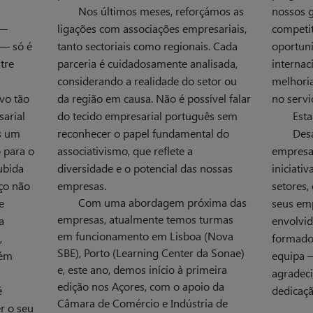
Nos últimos meses, reforçámos as
nossos g
 —
ligações com associações empresariais,
competi
 — só é
tanto sectoriais como regionais. Cada
oportun
tre
parceria é cuidadosamente analisada,
internac
considerando a realidade do setor ou
melhoria
vo tão
da região em causa. Não é possível falar
no servi
sarial
do tecido empresarial português sem
Est
s um
reconhecer o papel fundamental do
Des
 para o
associativismo, que reflete a
empresar
ubida
diversidade e o potencial das nossas
iniciati
rço não
empresas.
setores,
Com uma abordagem próxima das
e
seus emp
empresas, atualmente temos turmas
a
envolvid
em funcionamento em Lisboa (Nova
,
formador
SBE), Porto (Learning Center da Sonae)
bém
equipa 
e, este ano, demos início à primeira
agradec
edição nos Açores, com o apoio da
é
dedicaç
Câmara de Comércio e Indústria de
er o seu