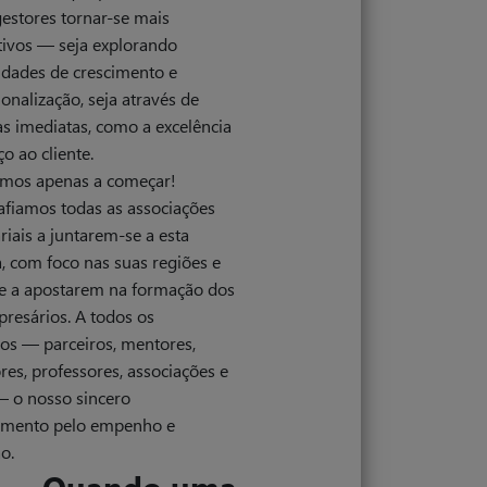
estores tornar-se mais
tivos — seja explorando
idades de crescimento e
ionalização, seja através de
s imediatas, como a excelência
ço ao cliente.
amos apenas a começar!
afiamos todas as associações
iais a juntarem-se a esta
va, com foco nas suas regiões e
 e a apostarem na formação dos
resários. A todos os
os — parceiros, mentores,
es, professores, associações e
— o nosso sincero
imento pelo empenho e
ão.