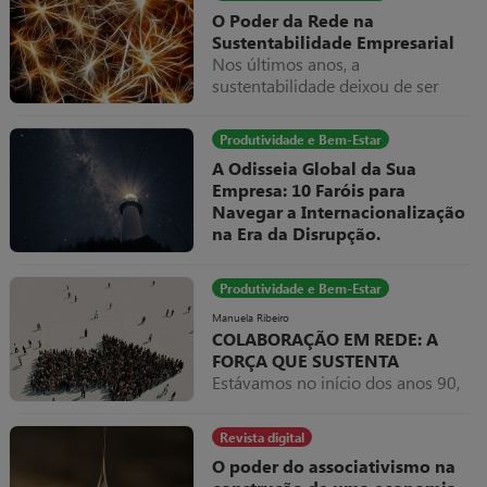
O Poder da Rede na
Sustentabilidade Empresarial
Nos últimos anos, a
sustentabilidade deixou de ser
apenas uma preocupação ética ou
reputacional para se tornar uma
Produtividade e Bem-Estar
estratégia central de
A Odisseia Global da Sua
competitividade.
Empresa: 10 Faróis para
Navegar a Internacionalização
na Era da Disrupção.
No xadrez complexo do século XXI,
a internacionalização deixou de ser
Produtividade e Bem-Estar
uma mera opção estratégica para
as PME’s portuguesas, para se
Manuela Ribeiro
COLABORAÇÃO EM REDE: A
tornar um imperativo categórico,
FORÇA QUE SUSTENTA
uma verdadeira prova de fogo à
Estávamos no início dos anos 90,
resiliência e visão de futuro de
os vinhos portugueses sentiam a
qualquer empresa.
dificuldade de distribuição nos
Revista digital
mercados internacionais,
O poder do associativismo na
dominados por países já