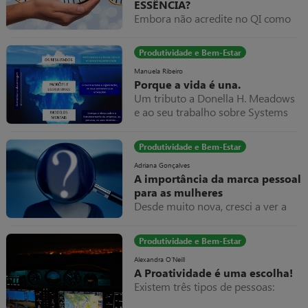
ESSÊNCIA?
Embora não acredite no QI como
“critério” de coisa alguma,
compreendo e abraço
Produtividade e Bem-Estar
completamente a metáfora.
Manuela Ribeiro
Porque a vida é una.
Um tributo a Donella H. Meadows
e ao seu trabalho sobre Systems
Thinking, que nos ajuda a
compreender e a lidar com
Produtividade e Bem-Estar
sistemas complexos, como aqueles
em que vivemos.
Adriana Gonçalves
A importância da marca pessoal
para as mulheres
Desde muito nova, cresci a ver a
minha mãe como empreendedora.
Ela tinha um cabeleireiro e passava
Produtividade e Bem-Estar
horas a trabalhar para garantir que
não nos faltava nada, a mim e ao
Alexandra O’Neill
A Proatividade é uma escolha!
meu irmão.
Existem três tipos de pessoas: