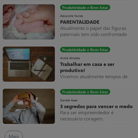
verão e um novo ano de trabalho
Produtividade e Bem-Estar
se inicia, será diferente sem dúvida,
apresentará com certeza muitos
Alexandre Nunes
PARENTALIDADE
mais desafios assim como
Atualmente o papel das figuras
oportunidades, que exigirão
paternais tem sido confrontado
confiança, para seguir em frente, e
com algumas alterações. Nesse
muita ação.
sentido, os pais do sec.XXI têm
Produtividade e Bem-Estar
vindo a reinventar-se no que diz
respeito à educação dos filhos e ao
André Almeida
Trabalhar em casa e ser
vinculo/relação que desejam criar
produtivo!
com os mesmos.
Vivemos atualmente tempos de
desafios e de mudança de hábitos
nos mais variados aspetos da
Produtividade e Bem-Estar
nossa vida, quer pessoal quer
profissional e essa mudança,
Daniela Areal
3 segredos para vencer o medo
mesmo que imposta, é mais
Para ser empreendedor é
necessária hoje que nunca.
necessário coragem.
Mais