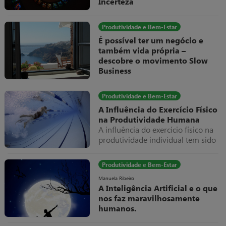
Incerteza
Os tempos mudaram e a
transparência na gestão das
Produtividade e Bem-Estar
empresas é algo cada vez mais
É possível ter um negócio e
importante para o seu
também vida própria –
posicionamento no mercado.
descobre o movimento Slow
Business
“Slow Business? O que é isso?”
Produtividade e Bem-Estar
A Influência do Exercício Físico
na Produtividade Humana
A influência do exercício físico na
produtividade individual tem sido
alvo de crescentes investigações a
nível global ao longo dos últimos
Produtividade e Bem-Estar
anos.
Manuela Ribeiro
A Inteligência Artificial e o que
nos faz maravilhosamente
humanos.
Será que podemos viajar juntos,