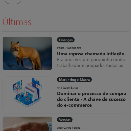
Últimas
Finanças
Pedro Amendoeira
Uma raposa chamada inflação
Era uma vez um porquinho muito
trabalhador e poupado. Todos os
meses amealhava as notas que
ganhava dentro do seu colchão,
Marketing e Marca
que cada vez ficava mais grosso.
Uma raposa chamada inflação
Ana Isabel Lucas
Dominar o processo de compra
do cliente - A chave de sucesso
do e-commerce
Como diria um qualquer jogador
“se não domino a bola, como posso
Vendas
marcar golos?”. Esta metáfora
deveria ser uma linha de
José Carlos Pereira