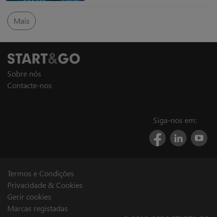
Faturação
No âmbito das medidas adotadas
Mais
pela Autoridade Tributária (AT)
para combater a fraude e evasão
fiscais têm vindo a ser definidas
regras cada vez mais rigorosas
quanto à elaboração e utilização
dos programas de faturação.
Sobre nós
Contacte-nos
Siga-nos em:
Termos e Condições
Privacidade & Cookies
Gerir cookies
Marcas registadas