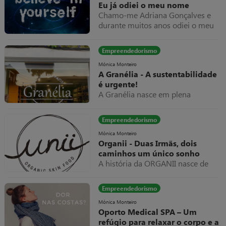
Eu já odiei o meu nome
Chamo-me Adriana Gonçalves e
durante muitos anos odiei o meu
nome.
Empreendedorismo
Mónica Monteiro
A Granélia - A sustentabilidade
é urgente!
A Granélia nasce em plena
pandemia com o intuito de criar
uma forma alternativa de fazer
Empreendedorismo
compras.
Mónica Monteiro
Organii - Duas Irmãs, dois
caminhos um único sonho
A história da ORGANII nasce de
uma necessidade muito própria.
Desde bebés que as irmãs Curica
Empreendedorismo
desenvolviam várias alergias de
pele.
Mónica Monteiro
Oporto Medical SPA – Um
refúgio para relaxar o corpo e a