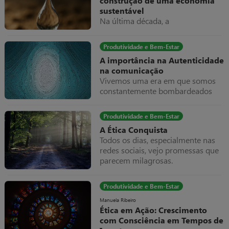
construção de uma economia
consagrados como França, Itália e
sustentável
Espanha e pelos recém-chegados
Na última década, a
países do “novo Mundo”, como
sustentabilidade deixou de ser
Austrália, Nova Zelândia, Chile,
tendência para se afirmar como
Argentina e Estados Unidos –
Produtividade e Bem-Estar
um dos maiores motores de
Califórnia e é neste
A importância na Autenticidade
transformação dos negócios e da
enquadramento, que as sete
na comunicação
economia global.
maiores empresas de vinhos
Vivemos uma era em que somos
nacionais resolveram criar o grupo
constantemente bombardeados
G7 Vinhos.
por mensagens, notícias,
publicações, discursos, campanhas,
Produtividade e Bem-Estar
anúncios – todos querem a nossa
A Ética Conquista
atenção.
Todos os dias, especialmente nas
redes sociais, vejo promessas que
parecem milagrosas.
Produtividade e Bem-Estar
Manuela Ribeiro
Ética em Ação: Crescimento
com Consciência em Tempos de