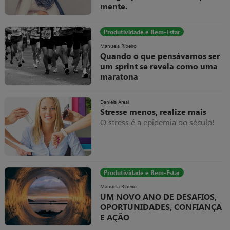
mente.
Começou por ser um gabinete na
Clínica de Nutrição do Porto, onde
Produtividade e Bem-Estar
eram realizadas as massagens
oferecidas aos clientes da Clínica.
Manuela Ribeiro
Quando o que pensávamos ser
um sprint se revela como uma
maratona
Estamos numa fase do ano em que
tradicionalmente as empresas
Daniela Areal
preparam os seus planos de
Stresse menos, realize mais
negócio para o ano seguinte, em
O stress é a epidemia do século!
que toda a estrutura organizacional
analisa a performance
desenvolvida até ao momento e se
reposiciona para atingir os
objetivos do novo ano.
Produtividade e Bem-Estar
Manuela Ribeiro
UM NOVO ANO DE DESAFIOS,
OPORTUNIDADES, CONFIANÇA
E AÇÃO
Estamos no final das férias de