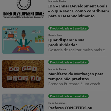
distração ou julgamento.
Manuela Ribeiro
IDG – Inner Development Goals
– o que são? E como contribuem
para o Desenvolvimento
Sustentável?
Estamos todos conscientes de que
Produtividade e Bem-Estar
o planeta e a humanidade vivem
um momento importante de
Daniela Areal
Quer disparar a sua
viragem, os efeitos das alterações
produtividade?
climáticas têm sido bem claros na
Gostaria de realizar muito mais e
sua manifestação no nosso
manter simultaneamente uma
quotidiano e é impossível não os
excelente qualidade de vida? Se
sentir.
Produtividade e Bem-Estar
respondeu afirmativamente a estas
questões, então vai gostar deste
Manuela Ribeiro
Manifesto de Motivação para
artigo!
tempos não previstos
Brendon Burchard é um coach
americano a quem eu sou muito
grata por todos os valiosos
Produtividade e Bem-Estar
conteúdos que partilhou e partilha
livremente.
Hugo Gonçalves
Preferes CONCEITOS ou