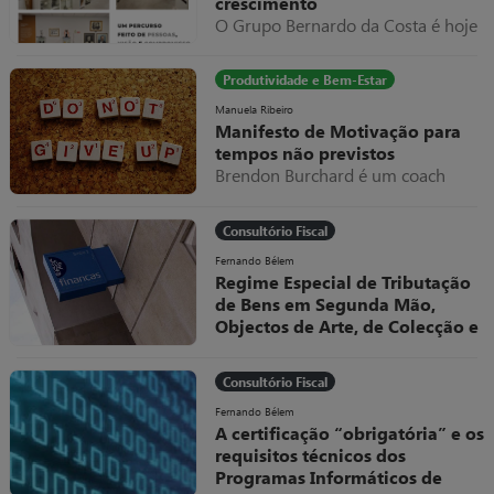
crescimento
O Grupo Bernardo da Costa é hoje
um dos exemplos mais relevantes
de evolução empresarial em
Produtividade e Bem-Estar
Portugal, destacando-se pela sua
capacidade de adaptação,
Manuela Ribeiro
Manifesto de Motivação para
diversificação e internacionalização
tempos não previstos
ao longo de mais de seis décadas
Brendon Burchard é um coach
de atividade.
americano a quem eu sou muito
grata por todos os valiosos
Consultório Fiscal
conteúdos que partilhou e partilha
livremente.
Fernando Bélem
Regime Especial de Tributação
de Bens em Segunda Mão,
Objectos de Arte, de Colecção e
Antiguidades
O Decreto-Lei, nº 199/96, de 18 de
Consultório Fiscal
Outubro, veio regular, no sistema
fiscal português, um dos Regimes
Fernando Bélem
A certificação “obrigatória” e os
Especiais de Tributação do IVA
requisitos técnicos dos
Programas Informáticos de