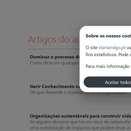
Artigos do autor
Sobre os nossos coo
O site
startandgo.pt
us
fins estatísticos. Pode
Dominar o processo de compra do cliente - 
Como diria um qualquer jogador “se não domino a 
Para mais informação 
Aceitar todo
Gerir Conhecimento nas Organizações
De que depende o sucesso de uma organização?
Organizações sustentáveis para construir vid
Se alguém dissesse que há um risco de catástrofe s
uma combinação de impactos que podem levar a cr