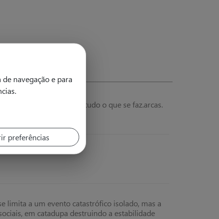
a de navegação e para
ncias.
linha de orientação em tudo o que se faz.arcas.
ir preferências
se limita a um evento catastrófico isolado, mas a
ciais, em catadupa destruindo a estabilidade