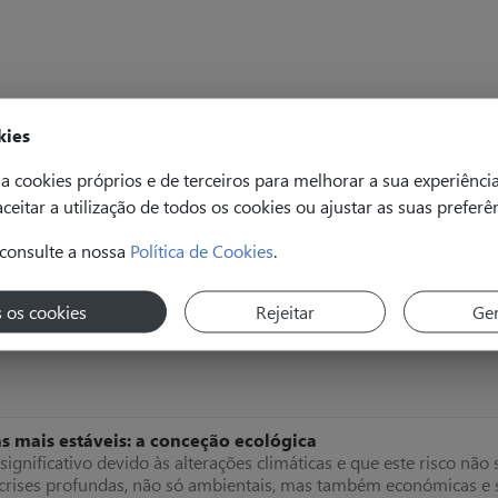
kies
a cookies próprios e de terceiros para melhorar a sua experiênci
 aceitar a utilização de todos os cookies ou ajustar as suas preferê
A chave de sucesso do e-commerce
bola, como posso marcar golos?”. Esta metáfora deveria ser uma 
consulte a nossa
Política de Cookies
.
s os cookies
Rejeitar
Ger
as mais estáveis: a conceção ecológica
ignificativo devido às alterações climáticas e que este risco não 
ises profundas, não só ambientais, mas também económicas e so