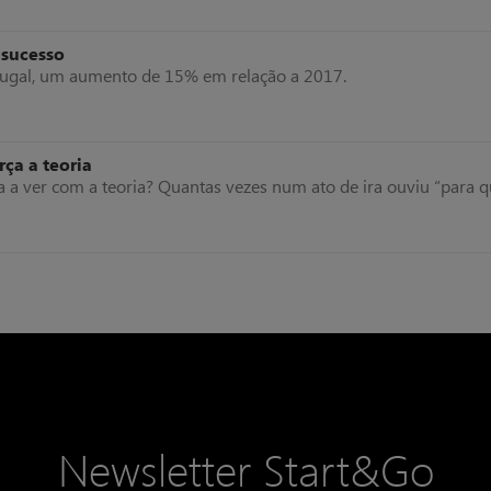
 sucesso
tugal, um aumento de 15% em relação a 2017.
ça a teoria
a a ver com a teoria? Quantas vezes num ato de ira ouviu “para 
Newsletter Start&Go