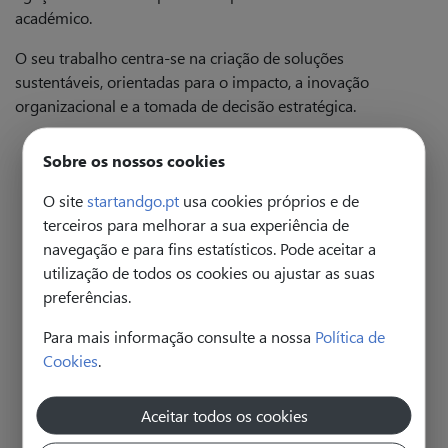
académico.
O seu trabalho centra-se na criação de soluções
sustentáveis, orientadas para o impacto, a inovação
organizacional e a tomada de decisão estratégica.
Sobre os nossos cookies
O site
startandgo.pt
usa cookies próprios e de
Artigos do autor
terceiros para melhorar a sua experiência de
navegação e para fins estatísticos. Pode aceitar a
utilização de todos os cookies ou ajustar as suas
AI e Human Intelligence in Academics – Now
preferências.
What?
IA e Inteligência Humana, no meio académico, e agora?
Para mais informação consulte a nossa
Política de
Esta foi a pergunta que coloquei ao Chat GPT, após o
pedido da revista Start&Go para escrever sobre este
Cookies
.
assunto.
O Poder da Rede: Perspectivas Contemporâneas
sobre o Associativismo
Aceitar todos os cookies
O fenómeno do associativismo, tantas vezes reduzido a
uma leitura meramente organizacional ou instrumental,