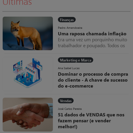
Últimas
Finanças
Pedro Amendoeira
Uma raposa chamada inflação
Era uma vez um porquinho muito
trabalhador e poupado. Todos os
meses amealhava as notas que
ganhava dentro do seu colchão,
Marketing e Marca
que cada vez ficava mais grosso.
Uma raposa chamada inflação
Ana Isabel Lucas
Dominar o processo de compra
do cliente - A chave de sucesso
do e-commerce
Como diria um qualquer jogador
“se não domino a bola, como posso
Vendas
marcar golos?”. Esta metáfora
deveria ser uma linha de
José Carlos Pereira
51 dados de VENDAS que nos
orientação em tudo o que se
fazem pensar (e vender
faz.arcas.
melhor!)
Os números e os factos podem-