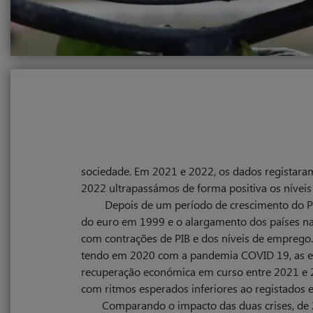
Porque será o tema Produtividade relevante
resultados e investimentos, incrementar o equil
empresas, assim como a sociedade na sua perspe
Dados do Eurostat demostram como a crise
crescentes de produtividade, comparando valore
publicados, a tendência europeia de redução 
continuação em 2022, alcançando níveis pre-pa
sociedade. Em 2021 e 2022, os dados registara
tendência de incremento da produtividade, com 
2022 ultrapassámos de forma positiva os níveis 
horas de laboração. Este impacto não se espelh
Depois de um período de crescimento do P
Alargando o espectro temporal para 20 an
do euro em 1999 e o alargamento dos países na
46% em 2020, com aumento da diversidade no qu
com contrações de PIB e dos níveis de emprego
condições económicas e de desenvolvimento do
tendo em 2020 com a pandemia COVID 19, as e
para níveis de produtividade próximas de 2019,
recuperação económica em curso entre 2021 e 2
2009.
com ritmos esperados inferiores ao registados 
Alargando o espectro temporal para 20 an
Comparando o impacto das duas crises, de 2