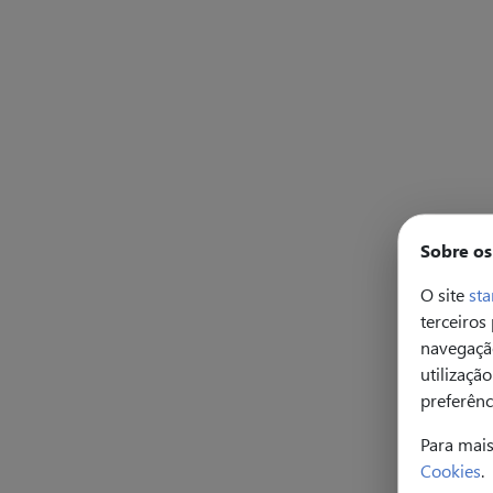
Sobre os
O site
sta
terceiros
navegação
utilizaçã
preferênc
Para mai
Cookies
.