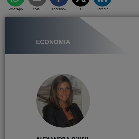
WhatApp
eMail
Facebook
X
linkedIn
ECONOMIA