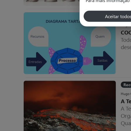
Aceitar todo
Rec
Hugo 
CO
Tod
des
Rec
Hugo 
A T
A Te
Org
Qua
inc