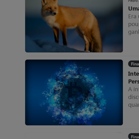
Pedro
Uma
Era
pou
gan
mai
Fin
Int
Per
A in
dis
qua
Fin