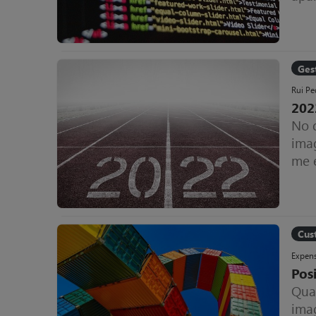
área
Ges
Rui Pe
2022
No d
ima
me 
em 
Cus
Expens
Pos
Qua
ima