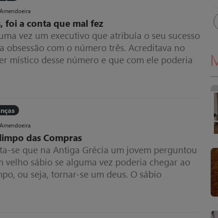
 Amendoeira
, foi a conta que mal fez
 uma vez um executivo que atribuía o seu sucesso
ua obsessão com o número três. Acreditava no
M
er místico desse número e que com ele poderia
lver qualquer situação.
anças
 Amendoeira
limpo das Compras
ta-se que na Antiga Grécia um jovem perguntou
m velho sábio se alguma vez poderia chegar ao
po, ou seja, tornar-se um deus. O sábio
pondeu: “podes, desde que cada passo que dês
 nessa direção”.