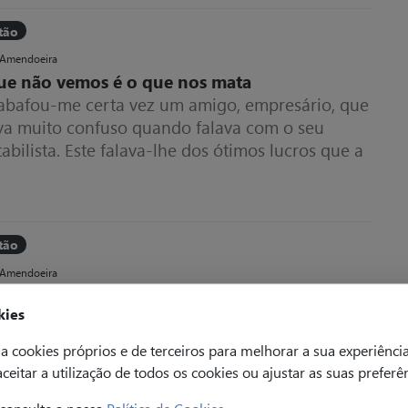
tão
 Amendoeira
ue não vemos é o que nos mata
abafou-me certa vez um amigo, empresário, que
ava muito confuso quando falava com o seu
abilista. Este falava-lhe dos ótimos lucros que a
resa do meu amigo estava a ter, e no entanto ele
s os meses tinha dificuldades de tesouraria.
tão
 Amendoeira
sou o melhor
kies
dos professores universitários julgam-se
riores aos seus colegas.1
a cookies próprios e de terceiros para melhorar a sua experiênci
 aceitar a utilização de todos os cookies ou ajustar as suas preferê
consulte a nossa
Política de Cookies
.