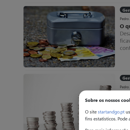
Ges
Pedro
O q
Des
fic
cont
emp
todo
Ges
Pedro
Eu 
Sobre os nossos coo
94% 
supe
O site
startandgo.pt
us
fins estatísticos. Pode
Para mais informação 