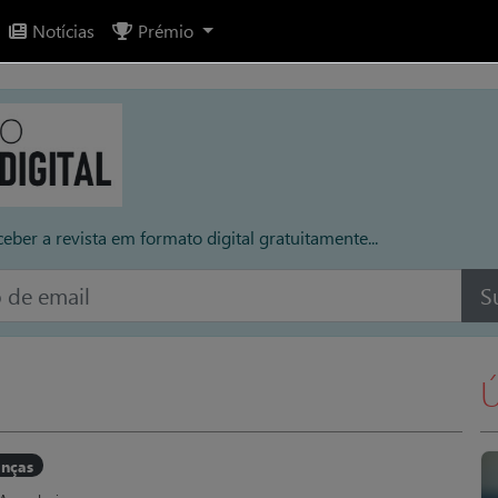
Notícias
Prémio
ceber a revista em formato digital gratuitamente...
S
Ú
anças