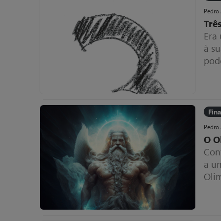
Pedro
Três
Era
à s
pod
reso
Fin
Pedro
O O
Con
a u
Olim
res
seja