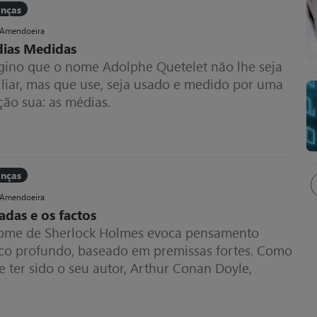
anças
 Amendoeira
ias Medidas
gino que o nome Adolphe Quetelet não lhe seja
iliar, mas que use, seja usado e medido por uma
ção sua: as médias.
anças
 Amendoeira
adas e os factos
ome de Sherlock Holmes evoca pensamento
ico profundo, baseado em premissas fortes. Como
 ter sido o seu autor, Arthur Conan Doyle,
anado por duas miúdas de 9 e 16 anos até ao
l da sua vida?