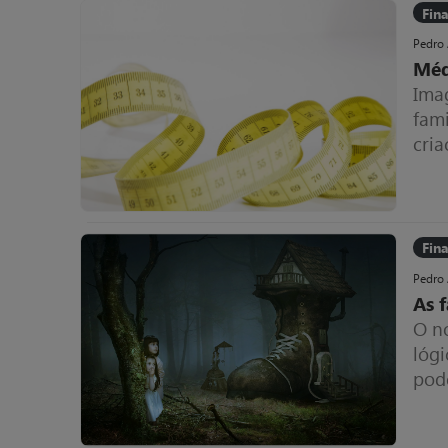
Fin
Pedro
Méd
Ima
fam
cria
Fin
Pedro
As f
O n
lóg
pode
eng
fina