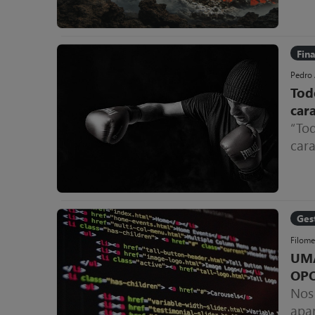
Fin
Pedro
Tod
car
“To
cara
qua
os 
se a
Ges
Filom
UMA
OPO
Nos 
apa