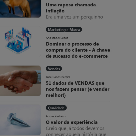
Uma raposa chamada
inflação
Era uma vez um porquinho
muito trabalhador e poupado.
Todos os meses amealhava as
Marketing e Marca
notas que ganhava dentro do
Ana Isabel Lucas
seu colchão, que cada vez
Dominar o processo de
ficava mais grosso. Uma
compra do cliente - A chave
raposa chamada inflação
de sucesso do e-commerce
Como diria um qualquer
jogador “se não domino a bola,
Vendas
como posso marcar golos?”.
José Carlos Pereira
Esta metáfora deveria ser uma
51 dados de VENDAS que
linha de orientação em tudo o
nos fazem pensar (e vender
que se faz.arcas.
melhor!)
Os números e os factos
podem-nos fazer pensar. E, por
Qualidade
vezes, até “torturamos” os
André Pinheiro
números, indicadores e
O valor da experiência
estatísticas para que reflitam as
Creio que já todos devemos
nossas crenças e não a
conhecer aquela história que