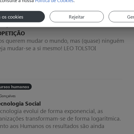
s os cookies
Rejeitar
Ger
ursos humanos
Gonçalves
OPETIÇÃO
os querem mudar o mundo, mas (quase) ninguém
eja mudar-se a si mesmo! LEO TOLSTOI
ursos humanos
Gonçalves
ecnologia Social
cnologia evolui de forma exponencial, as
anizações transformam-se de forma logarítmica.
nto aos Humanos os resultados são ainda
onclusivos