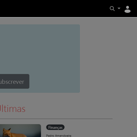
ubscrever
ltimas
Finanças
Pedro Amendoeira