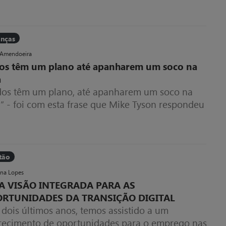
anças
 Amendoeira
os têm um plano até apanharem um soco na
a
dos têm um plano, até apanharem um soco na
” - foi com esta frase que Mike Tyson respondeu
ndo lhe perguntaram se estava preocupado com
planos de Evander Holyfield para o combate que
vizinhava.
tão
ena Lopes
 VISÃO INTEGRADA PARA AS
RTUNIDADES DA TRANSIÇÃO DIGITAL
dois últimos anos, temos assistido a um
recimento de oportunidades para o emprego nas