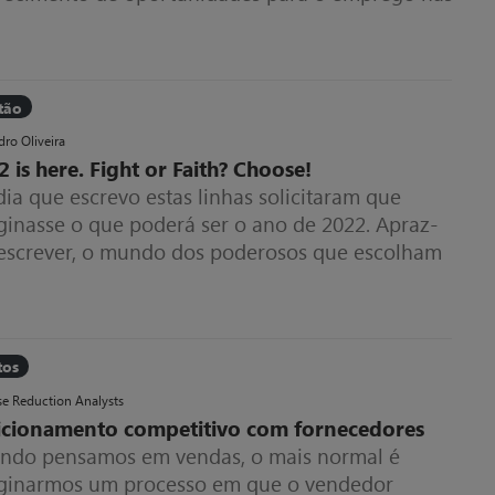
s dos Sistemas e Tecnologias de Informação (STI).
tão
dro Oliveira
 is here. Fight or Faith? Choose!
ia que escrevo estas linhas solicitaram que
ginasse o que poderá ser o ano de 2022. Apraz-
escrever, o mundo dos poderosos que escolham
que pista querem correr.
tos
e Reduction Analysts
icionamento competitivo com fornecedores
ndo pensamos em vendas, o mais normal é
ginarmos um processo em que o vendedor