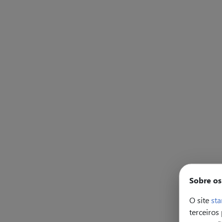
Sobre os
O site
sta
terceiros