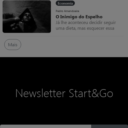
que será, pois foi?”.
Economia
Pedro Amendoeira
O Inimigo do Espelho
Já lhe aconteceu decidir seguir
uma dieta, mas esquecer essa
determinação ao ver passar uma
bela sobremesa? A mim já,
Mais
múltiplas vezes.
Newsletter Start&Go