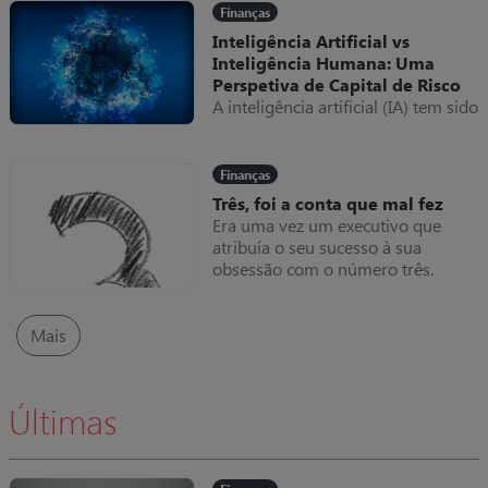
Uma raposa chamada inflação
Finanças
Inteligência Artificial vs
Inteligência Humana: Uma
Perspetiva de Capital de Risco
A inteligência artificial (IA) tem sido
um tópico muito discutido ao
longo dos últimos anos,
especialmente quando comparada
Finanças
com a inteligência humana.
Três, foi a conta que mal fez
Era uma vez um executivo que
atribuía o seu sucesso à sua
obsessão com o número três.
Acreditava no poder místico desse
número e que com ele poderia
resolver qualquer situação.
Mais
Últimas