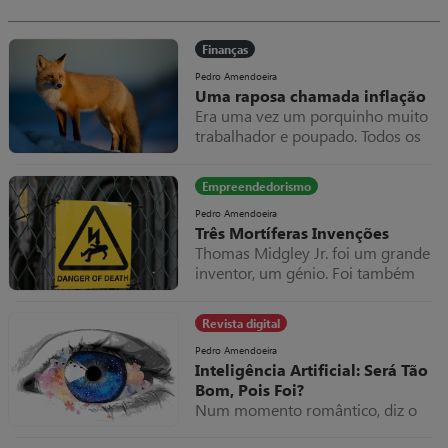
dos programas de faturação.
Finanças
Pedro Amendoeira
Uma raposa chamada inflação
Era uma vez um porquinho muito
trabalhador e poupado. Todos os
meses amealhava as notas que
ganhava dentro do seu colchão,
Empreendedorismo
que cada vez ficava mais grosso.
Uma raposa chamada inflação
Pedro Amendoeira
Três Mortíferas Invenções
Thomas Midgley Jr. foi um grande
inventor, um génio. Foi também
responsável pela morte de milhões
de pessoas, mais do que qualquer
Revista digital
outra pessoa que tenha existido.
Pedro Amendoeira
Inteligência Artificial: Será Tão
Bom, Pois Foi?
Num momento romântico, diz o
coelhinho à sua parceira: “que bom