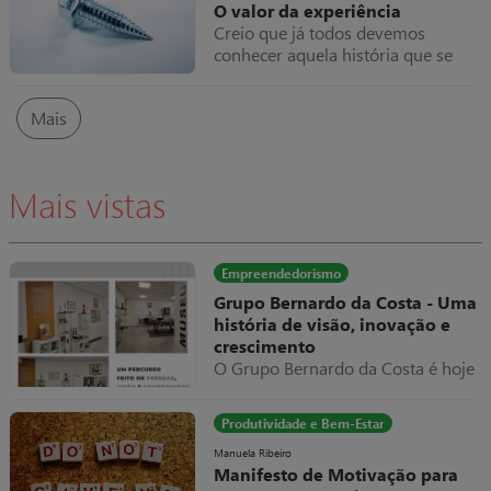
O valor da experiência
reflitam as nossas crenças e não a
Creio que já todos devemos
verdade.
conhecer aquela história que se
conta há dezenas de anos
(confesso que não consegui
Mais
encontrar a origem), do industrial
que vê as máquinas paradas,
chama um técnico que ao aparecer
e analisar o equipamento parado,
Mais vistas
se limita a dar meia volta num
parafuso e tudo volta a trabalhar
normalmente, apresentando como
fatura do serviço prestado um
Empreendedorismo
valor exorbitante, suponhamos
Grupo Bernardo da Costa - Uma
10.000€.
história de visão, inovação e
crescimento
O Grupo Bernardo da Costa é hoje
um dos exemplos mais relevantes
de evolução empresarial em
Produtividade e Bem-Estar
Portugal, destacando-se pela sua
capacidade de adaptação,
Manuela Ribeiro
Manifesto de Motivação para
diversificação e internacionalização