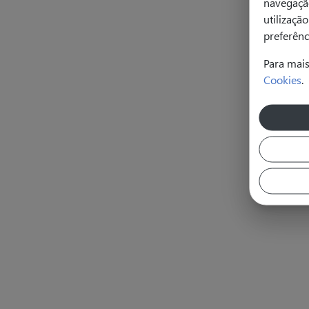
navegação
utilizaçã
preferênc
Para mai
Cookies
.