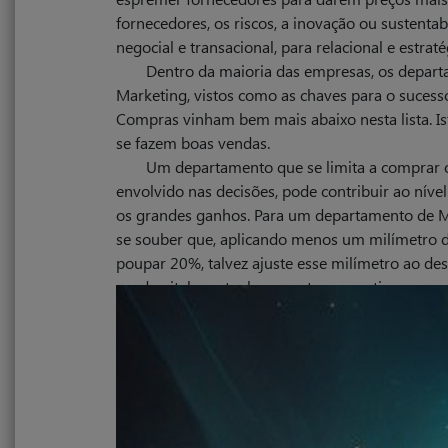
fornecedores, os riscos, a inovação ou sustenta
negocial e transacional, para relacional e estraté
Dentro da maioria das empresas, os depar
Marketing, vistos como as chaves para o sucess
Compras vinham bem mais abaixo nesta lista. I
se fazem boas vendas.
Um departamento que se limita a comprar o
envolvido nas decisões, pode contribuir ao nív
os grandes ganhos. Para um departamento de M
se souber que, aplicando menos um milímetro d
poupar 20%, talvez ajuste esse milímetro ao des
sendo vital que tenha assento e voz ativa na me
Como consequência deste papel mais ativo
Supply Chain ou algo similar. Vemos que os C
tanto como o que passam com os clientes. Vem
Nos últimos anos, os CEOs nomeados para 
carreira