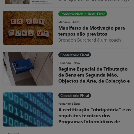
um dos exemplos mais relevantes
de evolução empresarial em
Produtividade e Bem-Estar
Portugal, destacando-se pela sua
capacidade de adaptação,
Manuela Ribeiro
Manifesto de Motivação para
diversificação e internacionalização
tempos não previstos
ao longo de mais de seis décadas
Brendon Burchard é um coach
de atividade.
americano a quem eu sou muito
grata por todos os valiosos
Consultório Fiscal
conteúdos que partilhou e partilha
livremente.
Fernando Bélem
Regime Especial de Tributação
de Bens em Segunda Mão,
Objectos de Arte, de Colecção e
Antiguidades
O Decreto-Lei, nº 199/96, de 18 de
Consultório Fiscal
Outubro, veio regular, no sistema
fiscal português, um dos Regimes
Fernando Bélem
A certificação “obrigatória” e os
Especiais de Tributação do IVA
requisitos técnicos dos
Programas Informáticos de
Faturação
No âmbito das medidas adotadas