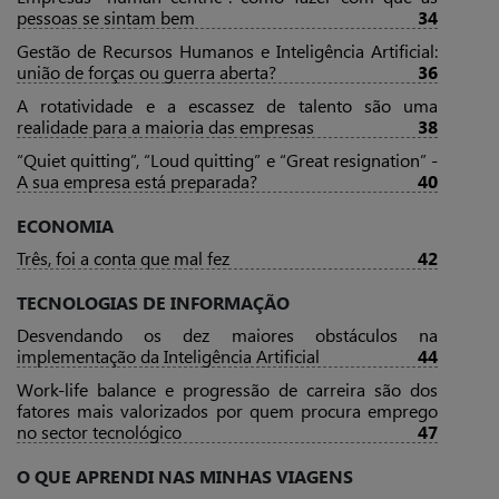
pessoas se sintam bem
34
Gestão de Recursos Humanos e Inteligência Artificial:
união de forças ou guerra aberta?
36
A rotatividade e a escassez de talento são uma
realidade para a maioria das empresas
38
“Quiet quitting”, “Loud quitting” e “Great resignation” -
A sua empresa está preparada?
40
ECONOMIA
Três, foi a conta que mal fez
42
TECNOLOGIAS DE INFORMAÇÃO
Desvendando os dez maiores obstáculos na
implementação da Inteligência Artificial
44
Work-life balance e progressão de carreira são dos
fatores mais valorizados por quem procura emprego
no sector tecnológico
47
O QUE APRENDI NAS MINHAS VIAGENS