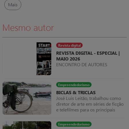
Mais
pela Autoridade Tributária (AT)
para combater a fraude e evasão
fiscais têm vindo a ser definidas
regras cada vez mais rigorosas
Mesmo autor
quanto à elaboração e utilização
dos programas de faturação.
Revista digital
REVISTA DIGITAL - ESPECIAL |
MAIO 2026
ENCONTRO DE AUTORES
Empreendedorismo
BICLAS & TRICLAS
José Luis Leitão, trabalhou como
diretor de arte em séries de ficção
e telefilmes para os principais
canais de televisão. Sara Rêgo, foi
docente durante alguns anos e
Empreendedorismo
mãe galinha nos seguintes.