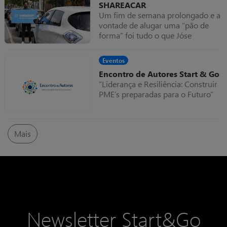
SHAREACAR
Um fim de semana prolongado e a
vontade de alugar uma “pão de
forma” foi tudo o que Jóse
Francisco precisou para que a ideia
da Shareacar se começasse a
Eventos
formar na sua cabeça.
Encontro de Autores Start & Go
“Liderança e Resiliência: Construir
PME’s preparadas para o Futuro”
Mais
Newsletter Start&Go