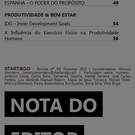
ESPANHA – O PODER DO PROPÓSITO
49
PRODUTIVIDADE & BEM ESTAR
IDG – Inner Development Goals
54
A Influência do Exercício Físico na Produtividade
Humana
56
&
START
GO
- Revista nº 43| Outubro 2023 | Coordenadora: Mónica
Monteiro (monicamonteiro@startandgo.pt) | Participam neste número:
António Costa, Carlos Brito, Fernanda Teixeira, Helder Ferreira, José Carlos
Pereira, Luis Almeida Manuel Ribeiro, Maria de Jesus Fonseca, Moisés Vidal,
Mónica Monteiro, Pedro Amendoeira, Rui Guedes, Sónia Silva, Vitor Briga
NOTA DO