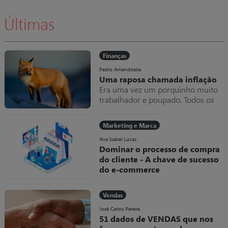
verdade.
Últimas
Finanças
Pedro Amendoeira
Uma raposa chamada inflação
Era uma vez um porquinho muito
trabalhador e poupado. Todos os
meses amealhava as notas que
ganhava dentro do seu colchão,
Marketing e Marca
que cada vez ficava mais grosso.
Uma raposa chamada inflação
Ana Isabel Lucas
Dominar o processo de compra
do cliente - A chave de sucesso
do e-commerce
Como diria um qualquer jogador
“se não domino a bola, como posso
Vendas
marcar golos?”. Esta metáfora
deveria ser uma linha de
José Carlos Pereira
51 dados de VENDAS que nos
orientação em tudo o que se