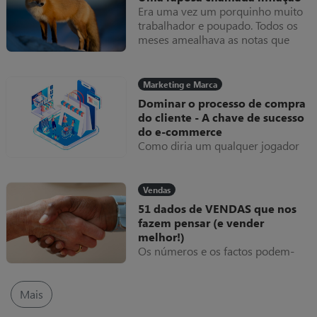
Era uma vez um porquinho muito
trabalhador e poupado. Todos os
meses amealhava as notas que
ganhava dentro do seu colchão,
que cada vez ficava mais grosso.
Uma raposa chamada inflação
Marketing e Marca
Dominar o processo de compra
do cliente - A chave de sucesso
do e-commerce
Como diria um qualquer jogador
“se não domino a bola, como posso
marcar golos?”. Esta metáfora
deveria ser uma linha de
Vendas
orientação em tudo o que se
51 dados de VENDAS que nos
faz.arcas.
fazem pensar (e vender
melhor!)
Os números e os factos podem-
nos fazer pensar. E, por vezes, até
“torturamos” os números,
indicadores e estatísticas para que
Mais
reflitam as nossas crenças e não a