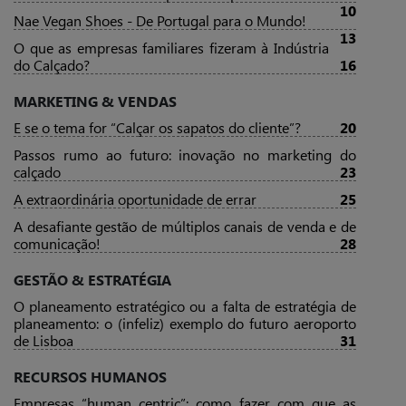
10
Nae Vegan Shoes - De Portugal para o Mundo!
13
O que as empresas familiares fizeram à Indústria
do Calçado?
16
MARKETING & VENDAS
E se o tema for “Calçar os sapatos do cliente”?
20
Passos rumo ao futuro: inovação no marketing do
calçado
23
A extraordinária oportunidade de errar
25
A desafiante gestão de múltiplos canais de venda e de
comunicação!
28
GESTÃO & ESTRATÉGIA
O planeamento estratégico ou a falta de estratégia de
planeamento: o (infeliz) exemplo do futuro aeroporto
de Lisboa
31
RECURSOS HUMANOS
Empresas “human centric”: como fazer com que as