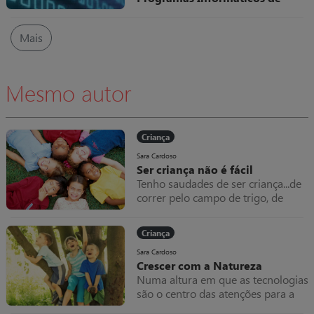
Faturação
No âmbito das medidas adotadas
Mais
pela Autoridade Tributária (AT)
para combater a fraude e evasão
fiscais têm vindo a ser definidas
regras cada vez mais rigorosas
Mesmo autor
quanto à elaboração e utilização
dos programas de faturação.
Criança
Sara Cardoso
Ser criança não é fácil
Tenho saudades de ser criança...de
correr pelo campo de trigo, de
nadar no rio, de fazer bolos de
terra, de atirar pedras com uma
Criança
fisga.
Sara Cardoso
Crescer com a Natureza
Numa altura em que as tecnologias
são o centro das atenções para a
maioria das crianças, é emergente