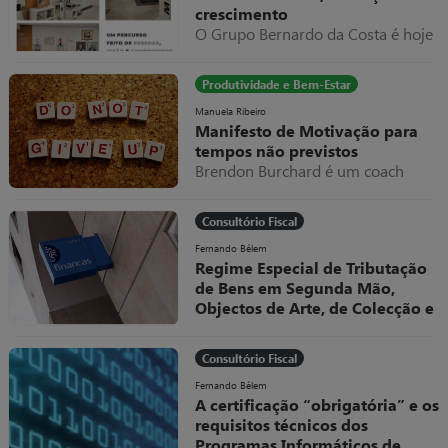
crescimento
O Grupo Bernardo da Costa é hoje
um dos exemplos mais relevantes
de evolução empresarial em
Produtividade e Bem-Estar
Portugal, destacando-se pela sua
capacidade de adaptação,
Manuela Ribeiro
Manifesto de Motivação para
diversificação e internacionalização
tempos não previstos
ao longo de mais de seis décadas
Brendon Burchard é um coach
de atividade.
americano a quem eu sou muito
grata por todos os valiosos
Consultório Fiscal
conteúdos que partilhou e partilha
livremente.
Fernando Bélem
Regime Especial de Tributação
de Bens em Segunda Mão,
Objectos de Arte, de Colecção e
Antiguidades
O Decreto-Lei, nº 199/96, de 18 de
Consultório Fiscal
Outubro, veio regular, no sistema
fiscal português, um dos Regimes
Fernando Bélem
A certificação “obrigatória” e os
Especiais de Tributação do IVA
requisitos técnicos dos
Programas Informáticos de