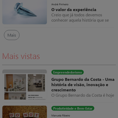
indicadores e estatísticas para que
André Pinheiro
O valor da experiência
reflitam as nossas crenças e não a
Creio que já todos devemos
verdade.
conhecer aquela história que se
conta há dezenas de anos
(confesso que não consegui
Mais
encontrar a origem), do industrial
que vê as máquinas paradas,
chama um técnico que ao aparecer
e analisar o equipamento parado,
Mais vistas
se limita a dar meia volta num
parafuso e tudo volta a trabalhar
normalmente, apresentando como
fatura do serviço prestado um
Empreendedorismo
valor exorbitante, suponhamos
Grupo Bernardo da Costa - Uma
10.000€.
história de visão, inovação e
crescimento
O Grupo Bernardo da Costa é hoje
um dos exemplos mais relevantes
de evolução empresarial em
Produtividade e Bem-Estar
Portugal, destacando-se pela sua
capacidade de adaptação,
Manuela Ribeiro