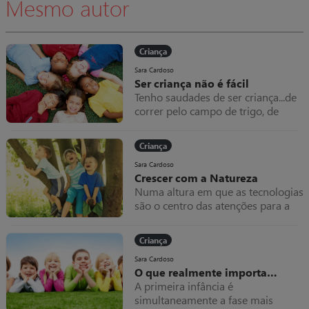
Mesmo autor
quanto à elaboração e utilização
dos programas de faturação.
Criança
Sara Cardoso
Ser criança não é fácil
Tenho saudades de ser criança...de
correr pelo campo de trigo, de
nadar no rio, de fazer bolos de
terra, de atirar pedras com uma
Criança
fisga.
Sara Cardoso
Crescer com a Natureza
Numa altura em que as tecnologias
são o centro das atenções para a
maioria das crianças, é emergente
que os pais criem outras
Criança
oportunidades educativas ricas em
experiências sensoriais que
Sara Cardoso
O que realmente importa…
permitam às crianças desligarem-
A primeira infância é
se do mundo virtual e entrarem em
simultaneamente a fase mais
contacto com a Natureza.