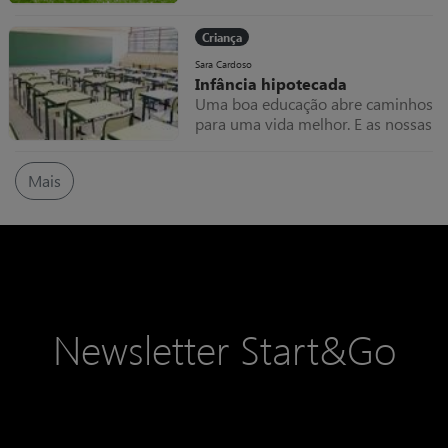
crítica e mais vulnerável no
desenvolvimento de qualquer
Criança
criança.
Sara Cardoso
Infância hipotecada
Uma boa educação abre caminhos
para uma vida melhor. E as nossas
escolas estão a dar uma boa
educação? O que é uma boa
Mais
educação? Do meu ponto de vista,
NÃO!
Newsletter Start&Go