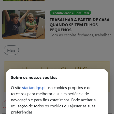
que os pais criem outras
oportunidades educativas ricas em
experiências sensoriais que
Produtividade e Bem-Estar
permitam às crianças desligarem-
TRABALHAR A PARTIR DE CASA
se do mundo virtual e entrarem em
QUANDO SE TEM FILHOS
contacto com a Natureza.
PEQUENOS
Com as escolas fechadas, trabalhar
em casa com as crianças por perto
é neste momento uma realidade
para muitos pais.
Mais
Newsletter Start&Go
Sobre os nossos cookies
Subscrever
O site
startandgo.pt
usa cookies próprios e de
terceiros para melhorar a sua experiência de
navegação e para fins estatísticos. Pode aceitar a
Últimas
utilização de todos os cookies ou ajustar as suas
preferências.