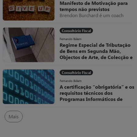
Manifesto de Motivação para
diversificação e internacionalização
tempos não previstos
ao longo de mais de seis décadas
Brendon Burchard é um coach
de atividade.
americano a quem eu sou muito
grata por todos os valiosos
Consultório Fiscal
conteúdos que partilhou e partilha
livremente.
Fernando Bélem
Regime Especial de Tributação
de Bens em Segunda Mão,
Objectos de Arte, de Colecção e
Antiguidades
O Decreto-Lei, nº 199/96, de 18 de
Consultório Fiscal
Outubro, veio regular, no sistema
fiscal português, um dos Regimes
Fernando Bélem
A certificação “obrigatória” e os
Especiais de Tributação do IVA
requisitos técnicos dos
Programas Informáticos de
Faturação
No âmbito das medidas adotadas
Mais
pela Autoridade Tributária (AT)
para combater a fraude e evasão
fiscais têm vindo a ser definidas
regras cada vez mais rigorosas