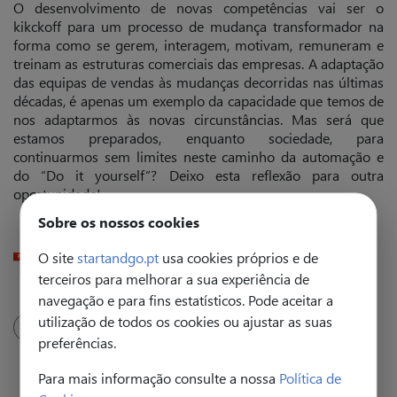
O desenvolvimento de novas competências vai ser o
kikckoff para um processo de mudança transformador na
forma como se gerem, interagem, motivam, remuneram e
treinam as estruturas comerciais das empresas.
A adaptação
das equipas de vendas às mudanças decorridas nas últimas
décadas, é apenas um exemplo da capacidade que temos de
nos adaptarmos às novas circunstâncias.
Mas será que
estamos preparados, enquanto sociedade, para
continuarmos sem limites neste caminho da automação e
do “Do it yourself”? Deixo esta reflexão para outra
oportunidade!
Sobre os nossos cookies
O site
startandgo.pt
usa cookies próprios e de
Artigo em formato PDF
terceiros para melhorar a sua experiência de
navegação e para fins estatísticos. Pode aceitar a
utilização de todos os cookies ou ajustar as suas
Vendas
preferências.
Para mais informação consulte a nossa
Política de