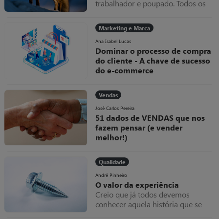
trabalhador e poupado. Todos os
meses amealhava as notas que
ganhava dentro do seu colchão,
Marketing e Marca
que cada vez ficava mais grosso.
Uma raposa chamada inflação
Ana Isabel Lucas
Dominar o processo de compra
do cliente - A chave de sucesso
do e-commerce
Como diria um qualquer jogador
“se não domino a bola, como posso
Vendas
marcar golos?”. Esta metáfora
deveria ser uma linha de
José Carlos Pereira
51 dados de VENDAS que nos
orientação em tudo o que se
fazem pensar (e vender
faz.arcas.
melhor!)
Os números e os factos podem-
nos fazer pensar. E, por vezes, até
Qualidade
“torturamos” os números,
indicadores e estatísticas para que
André Pinheiro
O valor da experiência
reflitam as nossas crenças e não a
Creio que já todos devemos
verdade.
conhecer aquela história que se
conta há dezenas de anos