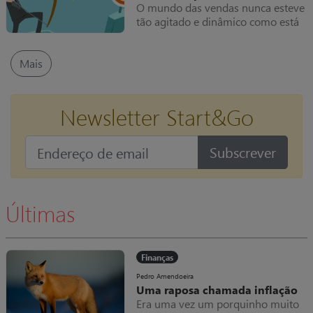
vendas em ambos os segmentos
O mundo das vendas nunca esteve
(B2C e B2B), com os compradores
tão agitado e dinâmico como está
a estarem permanentemente
hoje – o jogo é só mesmo para ser
conectados e com mais informação
jogado por campeões se o objetivo
sobre o que pretendem comprar,
for atingir resultados
Mais
do que nunca.
extraordinários.
Newsletter Start&Go
Subscrever
Últimas
Finanças
Pedro Amendoeira
Uma raposa chamada inflação
Era uma vez um porquinho muito