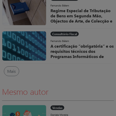
conteúdos que partilhou e partilha
livremente.
Fernando Bélem
Regime Especial de Tributação
de Bens em Segunda Mão,
Objectos de Arte, de Colecção e
Antiguidades
O Decreto-Lei, nº 199/96, de 18 de
Consultório Fiscal
Outubro, veio regular, no sistema
fiscal português, um dos Regimes
Fernando Bélem
A certificação “obrigatória” e os
Especiais de Tributação do IVA
requisitos técnicos dos
Programas Informáticos de
Faturação
No âmbito das medidas adotadas
Mais
pela Autoridade Tributária (AT)
para combater a fraude e evasão
fiscais têm vindo a ser definidas
regras cada vez mais rigorosas
Mesmo autor
quanto à elaboração e utilização
dos programas de faturação.
Vendas
Daniela Moreira