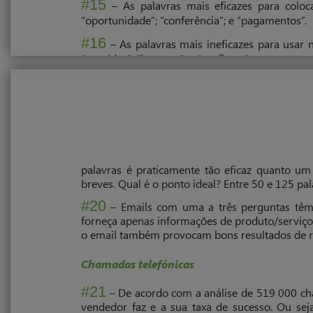
#15
– As palavras mais eficazes para colocar
“oportunidade”; “conferência”; e “pagamentos”.
#16
– As palavras mais ineficazes para usar no 
“convidar”; “junte-se”; e “confirme”.
#17
– De acordo com a análise de 300 000 emai
em 30%. Linhas de assunto com três a quatro p
#18
– Descobriu-se que as mensagens de emai
que as que são escritas na primeira pessoa.
#19
– Apenas um terço das mensagens (30%) 
palavras é praticamente tão eficaz quanto u
breves. Qual é o ponto ideal? Entre 50 e 125 p
#20
– Emails com uma a três perguntas têm
forneça apenas informações de produto/serviço: 
o email também provocam bons resultados de r
Chamadas telefónicas
#21
– De acordo com a análise de 519 000 ch
vendedor faz e a sua taxa de sucesso. Ou sej