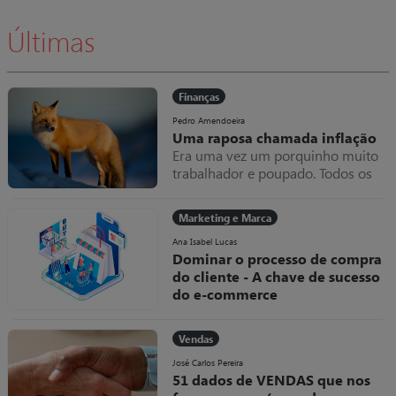
Últimas
Finanças
Pedro Amendoeira
Uma raposa chamada inflação
Era uma vez um porquinho muito
trabalhador e poupado. Todos os
meses amealhava as notas que
ganhava dentro do seu colchão,
Marketing e Marca
que cada vez ficava mais grosso.
Uma raposa chamada inflação
Ana Isabel Lucas
Dominar o processo de compra
do cliente - A chave de sucesso
do e-commerce
Como diria um qualquer jogador
“se não domino a bola, como posso
Vendas
marcar golos?”. Esta metáfora
deveria ser uma linha de
José Carlos Pereira
51 dados de VENDAS que nos
orientação em tudo o que se