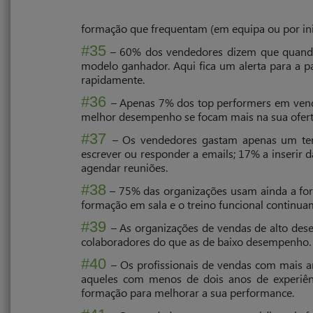
“concorrente” reduz a probabilidade de conseg
visto serem grandes quantidades abstratas de ma
formação que frequentam (em equipa ou por inic
Social Selling
#35
– 60% dos vendedores dizem que quando 
modelo ganhador. Aqui fica um alerta para a 
#28
– 67% da viagem do comprador já é fei
rapidamente.
peças de conteúdo antes de se envolverem com
#36
– Apenas 7% dos top performers em vend
#29
– 75% dos compradores B2B e 84% dos ex
melhor desempenho se focam mais na sua ofert
#30
#37
– 65% dos vendedores que usam o “social 
– Os vendedores gastam apenas um terç
com os vendedores que não o fazem.
escrever ou responder a emails; 17% a inserir 
agendar reuniões.
#31
– 40% dos vendedores fecharam recentemen
#38
– 75% das organizações usam ainda a for
#32
– 50% da receita em vendas é influencia
formação em sala e o treino funcional continuam
incluindo software, saúde e marketing/publicida
#39
– As organizações de vendas de alto des
#33
– A utilização das várias ferra­mentas 
colaboradores do que as de baixo desempenho. 
respetivamente.
#40
– Os profissionais de vendas com mais
Produtividade
aqueles com menos de dois anos de experiênc
formação para melhorar a sua performance.
#34
– Mais de metade dos vendedores confi