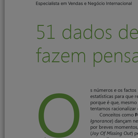
Especialista em Vendas e Negócio Internacional
51 dados d
fazem pensa
O
s números e os factos 
estatísticas para que 
porque é que, mesmo 
tentamos racionalizar
Conceitos como
Ignorance
) dançam ne
por breves momentos,
(
Joy Of Missing Out
) p