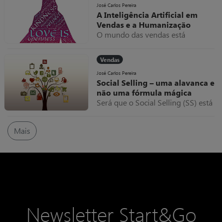
for atingir resultados
José Carlos Pereira
A Inteligência Artificial em
extraordinários.
Vendas e a Humanização
O mundo das vendas está
dinâmico. Entender e satisfazer as
necessidades dos clientes de forma
Vendas
eficiente e eficaz é uma obrigação.
E é aqui que pode entrar a
José Carlos Pereira
Social Selling – uma alavanca e
Inteligência Artificial (IA): obter
não uma fórmula mágica
maior produtividade e transformar
Será que o Social Selling (SS) está
vendedores em supervendedores –
a perder a força que tinha numa
do tipo super-humano!
estratégia de inbound marketing?
Mais
Newsletter Start&Go