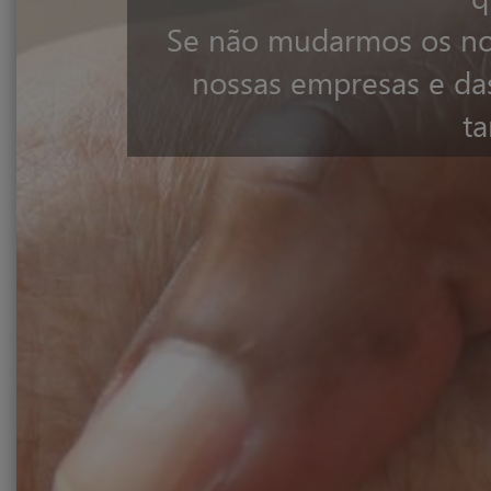
Se não mudarmos os nos
nossas em­presas e da
t