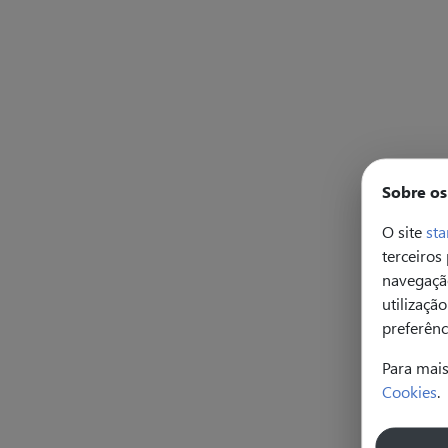
Sobre os
O site
sta
terceiros
navegação
utilizaçã
preferênc
Para mai
Cookies
.