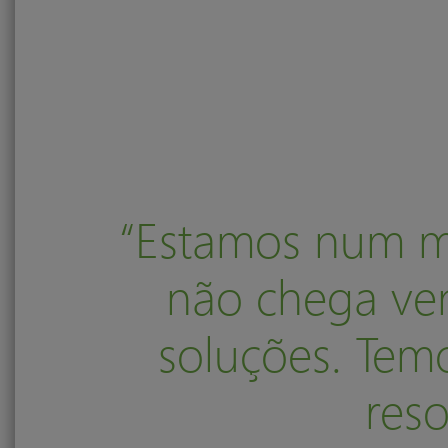
“Estamos num m
não chega ven
soluções. Temo
reso