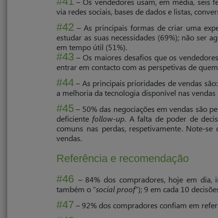
#41
alimentam-se no exemplo do diretor de vendas;
– Os vendedores usam, em média, seis f
via redes sociais, bases de dados e listas, conver
#42
– As principais formas de criar uma expe
estudar as suas necessidades (69%); não ser ag
em tempo útil (51%).
#43
– Os maiores desafios que os vendedores a
entrar em contacto com as perspetivas de quem
#44
– As principais prioridades de vendas são:
a melhoria da tecnologia disponível nas vendas
#45
– 50% das negociações em vendas são per
deficiente
follow-up.
A falta de poder de decis
comuns nas perdas, respetivamente. Note-s
vendas.
Referência e recomendação
#46
– 84% dos compradores, hoje em dia, 
também o “
social proof
”); 9 em cada 10 decisõ
#47
– 92% dos compradores confiam em refer