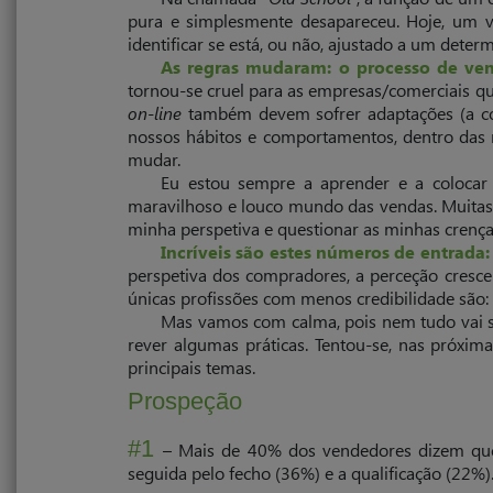
pura e simples­mente desapareceu. Hoje, um 
identificar se está, ou não, ajustado a um deter­
As regras mudaram: o processo de v
tornou-se cruel para as empresas/comerciais q
on-line
também devem sofrer adaptações (a co
nossos hábitos e com­por­tamentos, dentro das
mudar.
Eu estou sempre a aprender e a colocar
maravilhoso e louco mundo das vendas. Muitas
minha perspetiva e questionar as minhas crença
Incríveis são estes números de entrada:
perspetiva dos com­pra­­dores, a perceção cres
únicas profissões com menos credi­bilidade são: 
Mas vamos com calma, pois nem tudo vai s
rever algumas práticas. Tentou-se, nas próximas
principais temas.
Prospeção
#1
– Mais de 40% dos vendedores dizem que a
seguida pelo fecho (36%) e a qualificação (22%)