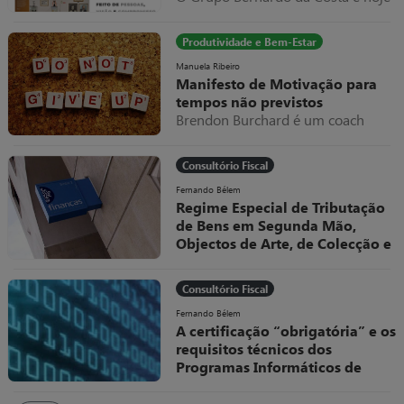
um dos exemplos mais relevantes
de evolução empresarial em
Produtividade e Bem-Estar
Portugal, destacando-se pela sua
capacidade de adaptação,
Manuela Ribeiro
Manifesto de Motivação para
diversificação e internacionalização
tempos não previstos
ao longo de mais de seis décadas
Brendon Burchard é um coach
de atividade.
americano a quem eu sou muito
grata por todos os valiosos
Consultório Fiscal
conteúdos que partilhou e partilha
livremente.
Fernando Bélem
Regime Especial de Tributação
de Bens em Segunda Mão,
Objectos de Arte, de Colecção e
Antiguidades
O Decreto-Lei, nº 199/96, de 18 de
Consultório Fiscal
Outubro, veio regular, no sistema
fiscal português, um dos Regimes
Fernando Bélem
A certificação “obrigatória” e os
Especiais de Tributação do IVA
requisitos técnicos dos
Programas Informáticos de
Faturação
No âmbito das medidas adotadas