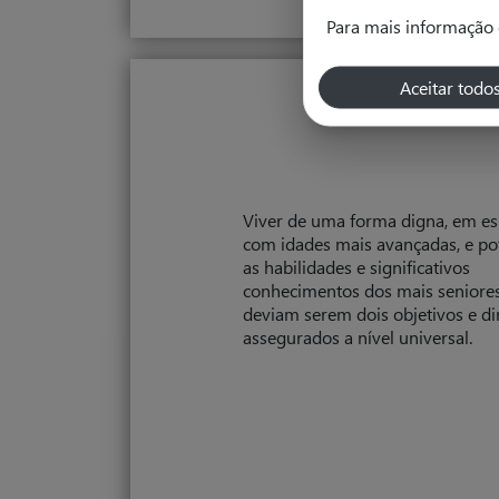
Para mais informação 
Aceitar todo
Viver de uma forma digna, em es
com idades mais avançadas, e po
as habilidades e significativos
conhecimentos dos mais seniore
deviam serem dois objetivos e di
assegurados a nível universal.