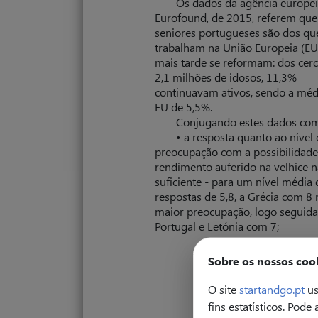
Os dados da agência europe
Eurofound, de 2015, referem que
seniores portugueses são dos qu
trabalham na União Europeia (EU
mais tarde se reformam: dos cerc
2,1 milhões de idosos, 11,3%
continuavam ativos, sendo a méd
EU de 5,5%.
Conjugando estes dados com
• a resposta quanto ao nível 
preocupação com a possibilidade
rendimento auferido na velhice n
suficiente - para um nível média 
respostas de 5,8, a Grécia com 8 r
maior preocupação, logo seguida
Portugal e Letónia com 7;
Sobre os nossos coo
O site
startandgo.pt
us
fins estatísticos. Pode