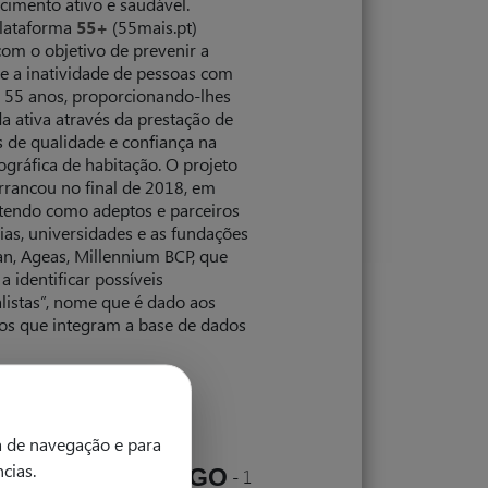
cimento ativo e saudável.
lataforma
55+
(55mais.pt)
com o objetivo de
prevenir
a
 e a inatividade de pessoas com
 55 anos, proporcionando-lhes
a ativa através da prestação de
s de qualidade e confiança na
ográfica de habitação. O projeto
arrancou no final de 2018, em
 tendo como adeptos e parceiros
ias, universidades e as fundações
n, Ageas, Millennium BCP, que
a identificar possíveis
alistas”, nome que é dado aos
os que integram a base de dados
.
a de navegação e para
ncias.
START
&
GO
Maio 2022
-
-
1