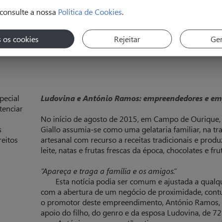
consulte a nossa
Política de Cookies
.
s os cookies
Rejeitar
Ger
pecial
Ludovina e António Ramos: empreendedores e empr
tenciar
No início de agosto de 2015, em Campo de Ourique, 
s
Giallo assumia-se como uma gelataria familiar, na tr
reitos
artesanal com recurso a receitas tradicionais e prod
leite, natas e frutas frescas da época, chocolates e fru
“Apareça e traga a família e os amigos.”
Esta notícia podia ser comum e ajustada a qualq
com a abertura de um negócio de proximidade, contud
o promotor deste empreendimento, António Ramos, 
apoio do filho, do genro e da esposa Ludovina, de 72