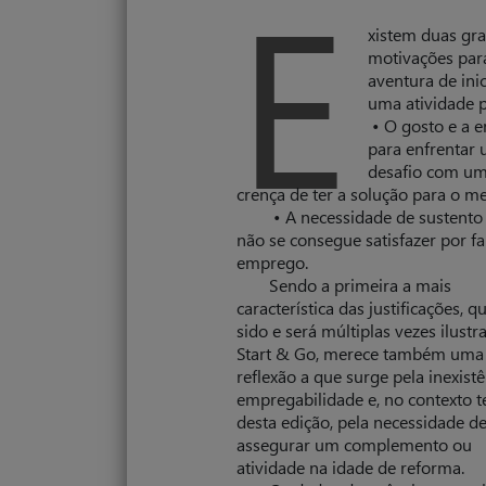
E
xistem duas gr
motivações par
aventura de inic
uma atividade p
• O gosto e a e
para enfrentar
desafio com u
crença de ter a solução para o m
• A necessidade de sustento
não se consegue satisfazer por fa
emprego.
Sendo a primeira a mais
característica das justificações, q
sido e será múltiplas vezes ilustr
Start & Go, merece também uma
reflexão a que surge pela inexist
empregabilidade e, no contexto 
desta edição, pela necessidade d
assegurar um complemento ou
atividade na idade de reforma.