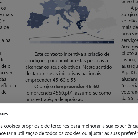
ia
envelhe
 os
A p
e mais
surgiu 
) e
solidão
a de
mais de
uma vid
ia na
serviço
área ge
:
piloto 
Este contexto incentiva a criação de
de
Lisboa,
condições para auxiliar estas pessoas a
 de o
autarqu
alcançar os seus objetivos. Neste sentido
ão ser
Aga Kha
destacam-se as iniciativas nacionais
das
ajudam 
empreender 45-60 e 55+.
eflete a
“especi
O projeto
Empreender 45-60
 de
veteran
(empreender4560.pt/), assume-se como
da 55+
uma estratégia de apoio ao
empreendedorismo sénior, promovido
kies
a cookies próprios e de terceiros para melhorar a sua experiênci
 aceitar a utilização de todos os cookies ou ajustar as suas preferê