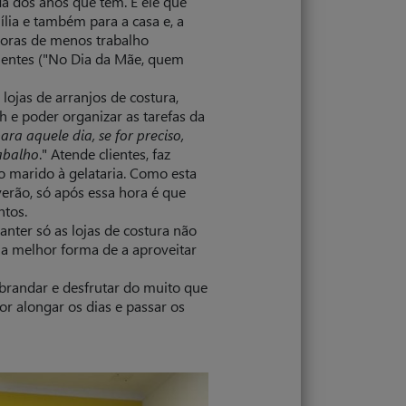
a dos anos que tem. É ele que
lia e também para a casa e, a
 horas de menos trabalho
lientes ("No Dia da Mãe, quem
lojas de arranjos de costura,
h e poder organizar as tarefas da
ara aquele dia, se for preciso,
abalho
." Atende clientes, faz
 o marido à gelataria. Como esta
verão, só após essa hora é que
ntos.
ter só as lojas de costura não
 a melhor forma de a aproveitar
brandar e desfrutar do muito que
por alongar os dias e passar os