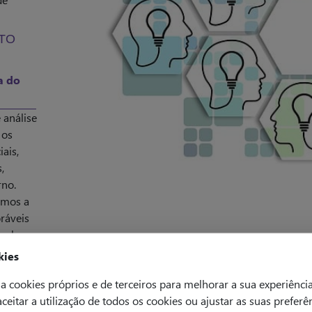
XTO
a do
 análise
 os
iais,
,
rno.
amos a
ráveis
mplo:
kies
a cookies próprios e de terceiros para melhorar a sua experiênci
 aceitar a utilização de todos os cookies ou ajustar as suas preferê