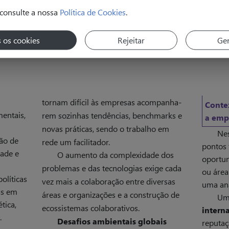
consulte a nossa
Política de Cookies
.
s os cookies
Rejeitar
Ger
tornam difícil às empresas acompanha­
Conte
entais,
rem sozinhas tendências, benchmarks e
a emp
novas práticas, sendo o trabalho em
Nes
ção de
rede um facilitador.
pontos 
dade e
O aumento da complexidade dos
oportu
problemas e das tecnologias exige cada
ou área
olíticas
vez mais a colaboração entre diversas
uma an
as em
áreas e organizações e a construção de
Um
tica,
ecossistemas colaborativos.
intern
.
Desafios ambientais globais
reputa