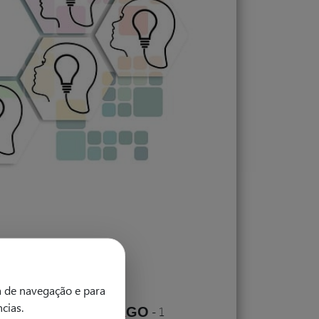
a de navegação e para
ncias.
&
janeiro 2026
-
START
GO
-
1