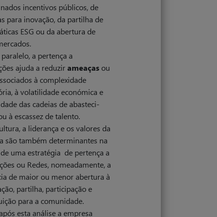
nados incentivos públicos, de
as para inovação, da partilha de
áticas ESG ou da abertura de
mercados.
paralelo, a pertença a
ções ajuda a reduzir
ameaças
ou
associados à complexidade
ória, à volatilidade económica e
lidade das cadeias de abasteci­
u à escassez de talento.
ultura, a liderança e os valores da
a são também determinantes na
 de uma estratégia de
pertença a
ações ou Redes, nomeadamente, a
cia de maior ou menor abertura à
ção, partilha, participação e
uição para a comunidade.
após esta análise a empresa