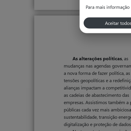
Para mais informação 
Aceitar todo
As alterações políticas
, as
mudanças nas agendas governam
a nova forma de fazer política, as
tensões geopolíticas e a redefini
alianças impactam a competitivi
as cadeias de abastecimento das
empresas. Assistimos também a p
públicas cada vez mais ambicios
sustentabilidade, transição energé
digitalização e proteção de dados