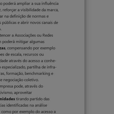
o poderá ampliar a sua influência
r, reforçar a visibilidade da marca,
par na definição de normas e
as públicas e abrir novos canais de
.
tencer a Associações ou Redes
 poderá mitigar algumas
zas
, compensando por exemplo
ões de escala, recursos ou
dade através do acesso a conhe­
 especializado, partilha de infra­
ras, formação, benchmarking e
e negociação coletivo.
mpresa pode, através do
tivismo, aproveitar
nidades
tirando partido das
ias identificadas na análise
, como por exemplo do acesso a