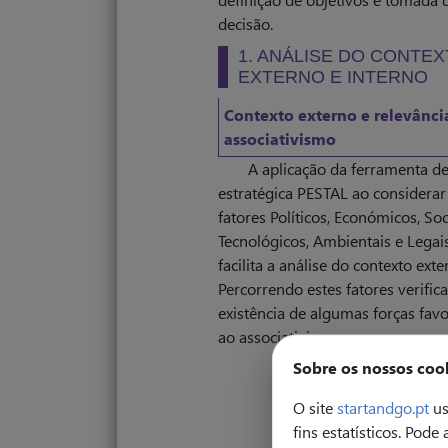
decisão.
1. ANÁLISE DO CONTE
EXTERNO E INTERNO
Contexto externo e relevânci
associativismo
A aplicação da ferramenta de
estratégica PESTAL ao considerar
fatores Políticos, Económicos, Soc
Tecnológicos, Ambientais e Legais
facilita a análise do contexto exte
Percorrendo estes fatores verific
existência de algumas forças favo
ao associativismo, como por exe
Sobre os nossos coo
O site
startandgo.pt
us
fins estatísticos. Pode