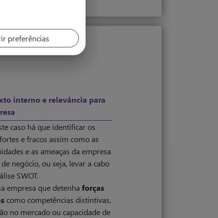
ir preferências
xto interno e relevância para
resa
te caso há que identificar os
fortes e fracos assim como as
nidades e as ameaças da empresa
 de negócio, ou seja, levar a cabo
álise SWOT.
a empresa que detenha
forças
as
como competências distintivas,
ção no mercado ou capacidade de