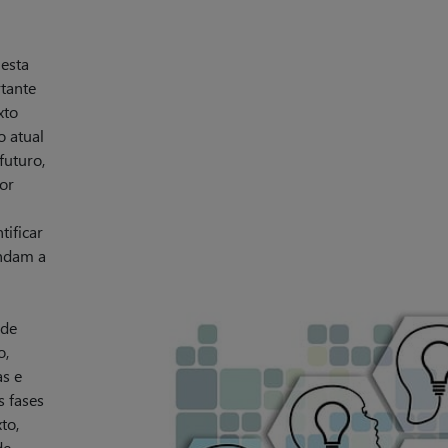
 esta
tante
xto
o atual
futuro,
for
tificar
ndam a
 de
o,
s e
s fases
to,
de