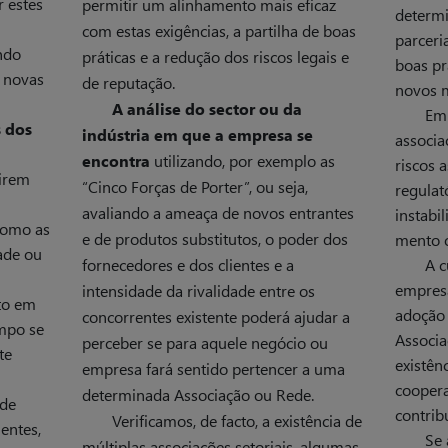
r estes
permitir um alinhamento mais eficaz
determi
com estas exigências, a partilha de boas
parceri
ndo
práticas e a redução dos riscos legais e
boas pr
a novas
de reputação.
novos 
A análise do sector ou da
Em 
s dos
indústria em que a empresa se
associa
encontra
utilizando, por exemplo as
riscos 
girem
“Cinco Forças de Porter”, ou seja,
regulat
avaliando a ameaça de novos entrantes
instabi
como as
e de produtos substitutos, o poder dos
mento o
dade ou
fornecedores e dos clientes e a
A c
empres
intensidade da rivalidade entre os
to em
adoção
concorrentes existente poderá ajudar a
empo se
Associ
perceber se para aquele negócio ou
te
existên
empresa fará sentido pertencer a uma
coopera
determinada Associação ou Rede.
 de
contrib
Verificamos, de facto, a existência de
entes,
Se 
múltiplas associações setoriais, algumas