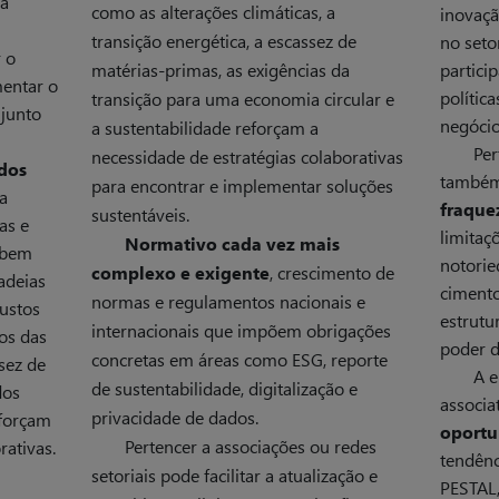
 a
como as alterações climáticas, a
inovaçã
transição energética, a escassez de
no seto
 o
matérias-primas, as exigências da
partici
mentar o
polític
transição para uma economia circular e
 junto
negócio
a sustentabilidade reforçam a
Per
necessidade de estratégias colaborativas
dos
também
para encontrar e implementar soluções
a
fraque
sustentáveis.
as e
limitaç
Normativo cada vez mais
 bem
notorie
complexo e exigente
, crescimento de
adeias
cimento
normas e regulamentos nacionais e
ustos
estrutu
internacionais que impõem obrigações
ros das
poder d
concretas em áreas como ESG, reporte
sez de
A e
de sustentabilidade, digitalização e
dos
associa
privacidade de dados.
eforçam
oportu
Pertencer a associações ou redes
rativas.
tendênc
setoriais pode facilitar a atualização e
PESTAL