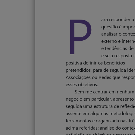
P
ara responder a
questão é impor
analisar o conte
externo e intern
e tendências de 
e se a resposta 
positiva definir os benefícios
pretendidos, para de seguida iden
Associações ou Redes que respo
esses objetivos.
Sem me centrar em nenhum
negócio em particular, apresento
seguida uma estrutura de reflexã
assente em algumas metodologia
ferramentas e organizada nas trê
acima referidas: análise do contex
definição de objetivos e tomada 