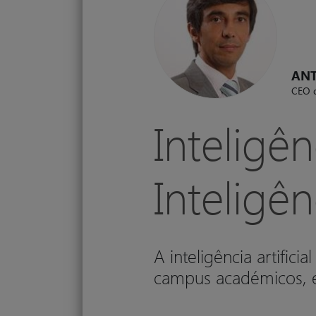
ANT
CEO d
Inteligên
Inteligê
A inteligência artific
campus académicos, en