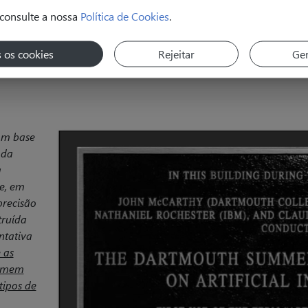
consulte a nossa
Política de Cookies
.
s os cookies
Rejeitar
Ger
om base
 da
a
de, em
precisão
truída
ntativa
 as
ormem
tipos de