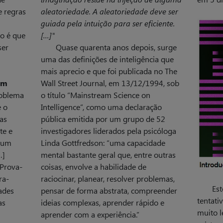
e regras
aleatoriedade. A aleatoriedade deve ser
guiada pela intuição para ser eficiente.
o é que
[…]"
ser
Quase quarenta anos depois, surge
uma das definições de inteligência que
mais aprecio e que foi publicada no The
um
Wall Street Journal, em 13/12/1994, sob
oble­ma
o título “Mainstream Science on
e o
Intelligence”, como uma declaração
as
pública emitida por um grupo de 52
te e
investigadores liderados pela psicóloga
lgum
Linda Gottfredson: “uma capacidade
…]
mental bastante geral que, entre outras
Prova­
coisas, envolve a habilidade de
ra­
raciocinar, planear, resolver problemas,
Est
dades
pensar de forma abstrata, compreender
tentati
as
ideias complexas, aprender rápido e
muito l
aprender com a experiência.”