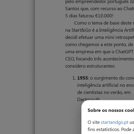
pelo empreendedor português J
Santos que, com recurso ao Cha
5 dias faturou €10.000!
Como o tema de base deste
na Start&Go é a Inteligência Artifi
decidi efetuar uma mini retrospet
como chegamos a este ponto, de 
uma empresa em que o ChatGPT 
CEO, focando três acontecimento
considero estruturantes:
1955
: o surgimento do con
inteligência artificial no en
de cientistas no verão, em
Dartmouth.
Sobre os nossos coo
O site
startandgo.pt
us
fins estatísticos. Pode