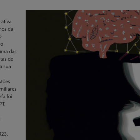
ativa
nos da
O
 o
 uma das
tas de
na sua
stões
miliares
fa foi
PT,
i
023,