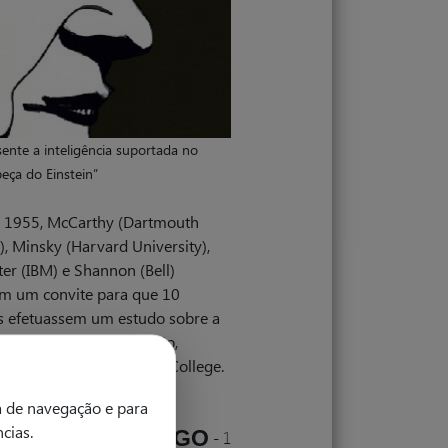
ente a inteligência suportada no
beça do Einstein”
 1955, McCarthy (Dartmouth
), Minsky (Harvard University),
er (IBM) e Shannon (Bell)
m um convite para que 10
 efetuassem um estudo sobre a
ncia artificial, nesse verão,
 2 meses no Dartmouth College.
a de navegação e para
ncias.
START
&
GO
Maio 2024
-
-
1