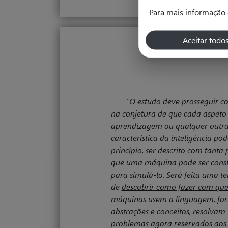
Para mais informação 
Aceitar todo
“O estudo deve prosseguir c
na conjetura de que cada aspeto
aprendizagem ou qualquer outr
característica da inteligência po
princípio, ser descrito com tanta 
que uma máquina pode ser cons
para simulá-lo. Será feita uma te
de
descobrir como fazer com que
máquinas usem a lin­gua­gem, f
abstrações e conceitos, resolvam 
proble­mas agora reservados aos