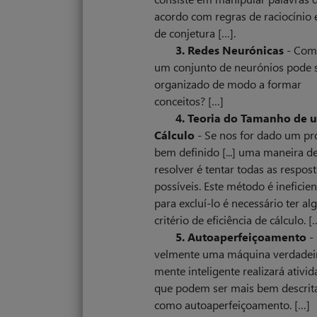
acordo com regras de raciocínio 
de conjetura […].
3. Redes Neurónicas
- Com
um conjunto de neurónios pode 
organizado de modo a formar
conceitos? […]
4. Teoria do Tamanho de 
Cálculo
- Se nos for dado um pr
bem definido [...] uma maneira d
resolver é tentar todas as respost
possíveis. Este método é ineficien
para excluí-lo é necessário ter a
critério de eficiência de cálculo. [
5. Autoaperfeiçoamento
- 
vel­mente uma máquina verdadei
mente inteligente realizará ativi
que podem ser mais bem descrit
como autoaperfeiçoamento. […]