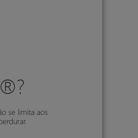
l®?
ão se limita aos
perdurar.