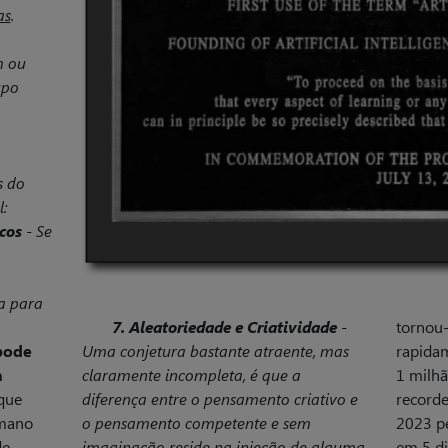
as
.
m ou
upo
s do
:
cos
- Se
a para
7. Aleatoriedade e Criatividade
-
tornou-
pode
Uma conjetura bastante atraente, mas
rapidam
a
claramente incompleta, é que a
1 milhã
que
diferença entre o pensamento criativo e
recorde
umano
o pensamento competente e sem
2023 pe
de
imaginação reside na injeção de alguma
em 5 di