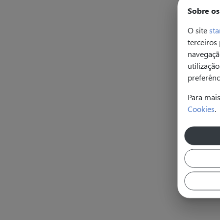
Sobre os
O site
sta
terceiros
navegação
utilizaçã
preferênc
Para mai
Cookies
.