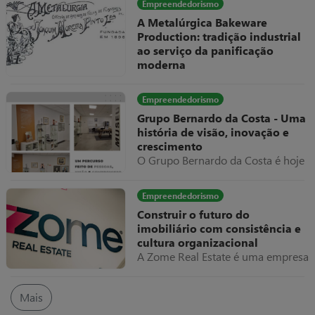
Empreendedorismo
emblemáticos do sector,
A Metalúrgica Bakeware
combinando tradição familiar,
Production: tradição industrial
inovação e uma forte vocação
ao serviço da panificação
internacional.
moderna
A Metalúrgica Bakeware
Production é hoje uma referência
Empreendedorismo
internacional na produção de
Grupo Bernardo da Costa - Uma
equipamentos e formas metálicas
história de visão, inovação e
para panificação e pastelaria
crescimento
O Grupo Bernardo da Costa é hoje
um dos exemplos mais relevantes
de evolução empresarial em
Empreendedorismo
Portugal, destacando-se pela sua
Construir o futuro do
capacidade de adaptação,
imobiliário com consistência e
diversificação e internacionalização
cultura organizacional
ao longo de mais de seis décadas
A Zome Real Estate é uma empresa
de atividade.
portuguesa do setor imobiliário
que tem vindo a afirmar-se através
Mais
de um modelo de negócio
centrado nas pessoas, na