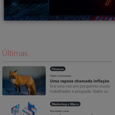
Últimas
Finanças
Pedro Amendoeira
Uma raposa chamada inflação
Era uma vez um porquinho muito
trabalhador e poupado. Todos os
meses amealhava as notas que
ganhava dentro do seu colchão,
Marketing e Marca
que cada vez ficava mais grosso.
Uma raposa chamada inflação
Ana Isabel Lucas