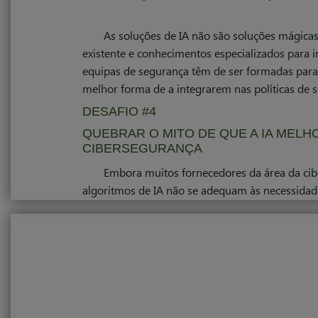
As soluções de IA não são soluções mágicas
existente e conhecimentos especializados para 
equipas de segurança têm de ser formadas par
melhor forma de a integrarem nas políticas de 
DESAFIO #4
QUEBRAR O MITO DE QUE A IA ME
CIBERSEGURANÇA
Embora muitos fornecedores da área da cib
algoritmos de IA não se adequam às necessidade
DESAFIO #5
QUEBRAR O MITO DE QUE EXISTEM S
Diferentes soluções de IA respondem a dife
ferramenta certa é crucial para uma implement