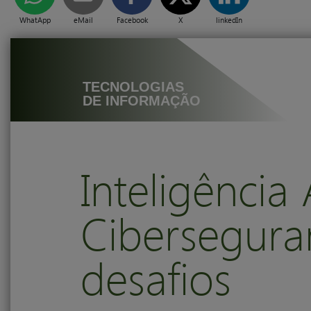
WhatApp
eMail
Facebook
X
linkedIn
TEC­NO­LO­GIAS
DE IN­FORMAÇÃO
Inteligência A
Cibersegura
desafios