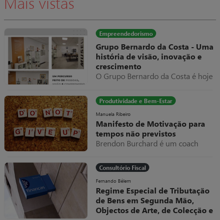
Mais vistas
se limita a dar meia volta num
parafuso e tudo volta a trabalhar
normalmente, apresentando como
fatura do serviço prestado um
Empreendedorismo
valor exorbitante, suponhamos
Grupo Bernardo da Costa - Uma
10.000€.
história de visão, inovação e
crescimento
O Grupo Bernardo da Costa é hoje
um dos exemplos mais relevantes
de evolução empresarial em
Produtividade e Bem-Estar
Portugal, destacando-se pela sua
capacidade de adaptação,
Manuela Ribeiro
Manifesto de Motivação para
diversificação e internacionalização
tempos não previstos
ao longo de mais de seis décadas
Brendon Burchard é um coach
de atividade.
americano a quem eu sou muito
grata por todos os valiosos
Consultório Fiscal
conteúdos que partilhou e partilha
livremente.
Fernando Bélem
Regime Especial de Tributação
de Bens em Segunda Mão,
Objectos de Arte, de Colecção e
Antiguidades