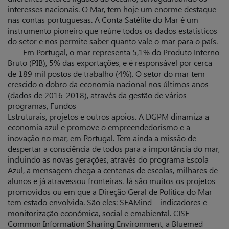
interesses nacionais. O Mar, tem hoje um enorme destaque
nas contas portuguesas. A Conta Satélite do Mar é um
instrumento pioneiro que reúne todos os dados estatísticos
do setor e nos permite saber quanto vale o mar para o país.
Em Portugal, o mar representa 5,1% do Produto Interno
Bruto (PIB), 5% das exportações, e é responsável por cerca
de 189 mil postos de trabalho (4%). O setor do mar tem
crescido o dobro da economia nacional nos últimos anos
(dados de 2016-2018), através da gestão de vários
programas, Fundos
Estruturais, projetos e outros apoios. A DGPM dinamiza a
economia azul e promove o empreendedorismo e a
inovação no mar, em Portugal. Tem ainda a missão de
despertar a consciência de todos para a importância do mar,
incluindo as novas gerações, através do programa Escola
Azul, a mensagem chega a centenas de escolas, milhares de
alunos e já atravessou fronteiras. Já são muitos os projetos
promovidos ou em que a Direção Geral de Política do Mar
tem estado envolvida. São eles: SEAMind – indicadores e
monitorização económica, social e emabiental. CISE –
Common Information Sharing Environment, a Bluemed