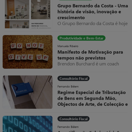
valor exorbitante, suponhamos
Grupo Bernardo da Costa - Uma
10.000€.
história de visão, inovação e
crescimento
O Grupo Bernardo da Costa é hoje
um dos exemplos mais relevantes
de evolução empresarial em
Produtividade e Bem-Estar
Portugal, destacando-se pela sua
capacidade de adaptação,
Manuela Ribeiro
Manifesto de Motivação para
diversificação e internacionalização
tempos não previstos
ao longo de mais de seis décadas
Brendon Burchard é um coach
de atividade.
americano a quem eu sou muito
grata por todos os valiosos
Consultório Fiscal
conteúdos que partilhou e partilha
livremente.
Fernando Bélem
Regime Especial de Tributação
de Bens em Segunda Mão,
Objectos de Arte, de Colecção e
Antiguidades
O Decreto-Lei, nº 199/96, de 18 de
Consultório Fiscal
Outubro, veio regular, no sistema
fiscal português, um dos Regimes
Fernando Bélem