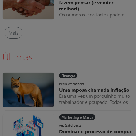
fazem pensar (e vender
melhor!)
Os números e os factos podem-
nos fazer pensar. E, por vezes, até
“torturamos” os números,
indicadores e estatísticas para que
Mais
reflitam as nossas crenças e não a
verdade.
Últimas
Finanças
Pedro Amendoeira
Uma raposa chamada inflação
Era uma vez um porquinho muito
trabalhador e poupado. Todos os
meses amealhava as notas que
ganhava dentro do seu colchão,
Marketing e Marca
que cada vez ficava mais grosso.
Uma raposa chamada inflação
Ana Isabel Lucas
Dominar o processo de compra