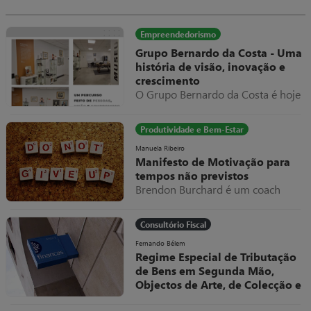
parafuso e tudo volta a trabalhar
normalmente, apresentando como
fatura do serviço prestado um
Empreendedorismo
valor exorbitante, suponhamos
Grupo Bernardo da Costa - Uma
10.000€.
história de visão, inovação e
crescimento
O Grupo Bernardo da Costa é hoje
um dos exemplos mais relevantes
de evolução empresarial em
Produtividade e Bem-Estar
Portugal, destacando-se pela sua
capacidade de adaptação,
Manuela Ribeiro
Manifesto de Motivação para
diversificação e internacionalização
tempos não previstos
ao longo de mais de seis décadas
Brendon Burchard é um coach
de atividade.
americano a quem eu sou muito
grata por todos os valiosos
Consultório Fiscal
conteúdos que partilhou e partilha
livremente.
Fernando Bélem
Regime Especial de Tributação
de Bens em Segunda Mão,
Objectos de Arte, de Colecção e
Antiguidades