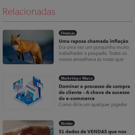
Relacionadas
Finanças
Uma raposa chamada inflação
Era uma vez um porquinho muito
trabalhador e poupado. Todos os
meses amealhava as notas que
ganhava dentro do seu colchão,
que cada vez ficava mais grosso.
Uma raposa chamada inflação
Marketing e Marca
Dominar o processo de compra
do cliente - A chave de sucesso
do e-commerce
Como diria um qualquer jogador
“se não domino a bola, como posso
marcar golos?”. Esta metáfora
deveria ser uma linha de
Vendas
orientação em tudo o que se
51 dados de VENDAS que nos
faz.arcas.