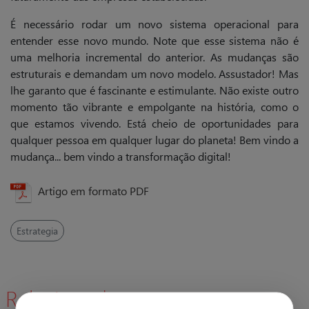
É necessário rodar um novo sistema operacional para
entender esse novo mundo. Note que esse sistema não é
uma melhoria incremental do anterior. As mudanças são
estruturais e demandam um novo modelo. Assustador! Mas
lhe garanto que é fascinante e estimulante. Não existe outro
momento tão vibrante e empolgante na história, como o
que estamos vivendo. Está cheio de oportunidades para
qualquer pessoa em qualquer lugar do planeta! Bem vindo a
mudança... bem vindo a transformação digital!
Artigo em formato PDF
Estrategia
Relacionadas