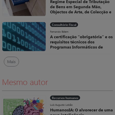
Regime Especial de Tributação
de Bens em Segunda Mão,
Objectos de Arte, de Colecção e
Antiguidades
O Decreto-Lei, nº 199/96, de 18 de
Consultório Fiscal
Outubro, veio regular, no sistema
fiscal português, um dos Regimes
Fernando Bélem
A certificação “obrigatória” e os
Especiais de Tributação do IVA
requisitos técnicos dos
Programas Informáticos de
Faturação
No âmbito das medidas adotadas
Mais
pela Autoridade Tributária (AT)
para combater a fraude e evasão
fiscais têm vindo a ser definidas
regras cada vez mais rigorosas
Mesmo autor
quanto à elaboração e utilização
dos programas de faturação.
Recursos humanos
Luís Augusto Lobão
HumanosIA: O alvorecer de uma
nova inteligência