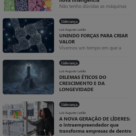
Não tenho dúvidas as máquinas
nunca superarão um humano na
potência IA! Uma pergunta, você já
Liderança
utiliza a inteligência artificial
diariamente? Se você ainda não se
Luís Augusto Lobão
UNINDO FORÇAS PARA CRIAR
despertou para como a IA pode te
VALOR
tornar muito mais produtivo, tenho
Vivemos um tempo em que a
uma triste verdade: Você já é um
lógica da competição absoluta
líder irrelevante!
perde espaço para a cooperação
Liderança
inteligente.
Luís Augusto Lobão
DILEMAS ÉTICOS DO
CRESCIMENTO E DA
LONGEVIDADE
ORGANIZACIONAL:
Como o conselho navega entre
Liderança
pressão por resultados e
integridade corporativa
Luís Augusto Lobão
A NOVA GERAÇÃO DE LÍDERES:
o intraempreendedor que
transforma empresas de dentro