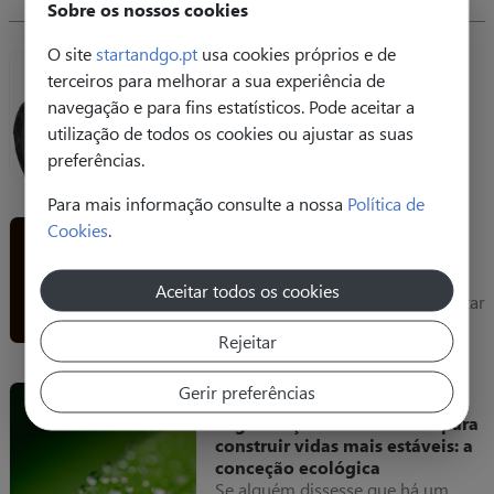
Sobre os nossos cookies
O site
startandgo.pt
usa cookies próprios e de
Estrategia
terceiros para melhorar a sua experiência de
Os Beatles estavam certos.
navegação e para fins estatísticos. Pode aceitar a
- gestão, futuro e comunidade -
utilização de todos os cookies ou ajustar as suas
preferências.
Para mais informação consulte a nossa
Política de
Cookies
.
Estrategia
Higiene Laboral e Outras
Utopias
Aceitar todos os cookies
Embora não seja habitual comentar
a deontologia do escritório
Rejeitar
comum, fazê-lo pode ser tão
necessário como definir um
melhor modelo de avaliação de
Gerir preferências
Estrategia
desempenho.
Organizações sustentáveis para
construir vidas mais estáveis: a
conceção ecológica
Se alguém dissesse que há um