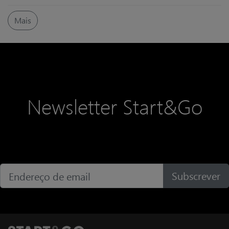
para fora
No cenário empresarial atual, onde
Mais
mudanças rápidas e imprevisíveis
desafiam o status quo, um novo
tipo de liderança vem ganhando
destaque: o Líder de Crescimento
Interno.
Newsletter Start&Go
Subscrever