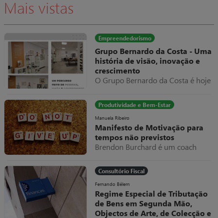
Mais vistas
se limita a dar meia volta num
parafuso e tudo volta a trabalhar
normalmente, apresentando como
fatura do serviço prestado um
Empreendedorismo
valor exorbitante, suponhamos
Grupo Bernardo da Costa - Uma
10.000€.
história de visão, inovação e
crescimento
O Grupo Bernardo da Costa é hoje
um dos exemplos mais relevantes
de evolução empresarial em
Produtividade e Bem-Estar
Portugal, destacando-se pela sua
capacidade de adaptação,
Manuela Ribeiro
Manifesto de Motivação para
diversificação e internacionalização
tempos não previstos
ao longo de mais de seis décadas
Brendon Burchard é um coach
de atividade.
americano a quem eu sou muito
grata por todos os valiosos
Consultório Fiscal
conteúdos que partilhou e partilha
livremente.
Fernando Bélem
Regime Especial de Tributação
de Bens em Segunda Mão,
Objectos de Arte, de Colecção e