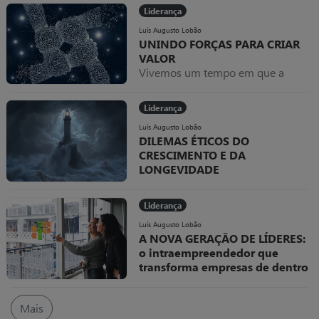
potência IA! Uma pergunta, você já
Liderança
utiliza a inteligência artificial
diariamente? Se você ainda não se
Luís Augusto Lobão
UNINDO FORÇAS PARA CRIAR
despertou para como a IA pode te
VALOR
tornar muito mais produtivo, tenho
Vivemos um tempo em que a
uma triste verdade: Você já é um
lógica da competição absoluta
líder irrelevante!
perde espaço para a cooperação
Liderança
inteligente.
Luís Augusto Lobão
DILEMAS ÉTICOS DO
CRESCIMENTO E DA
LONGEVIDADE
ORGANIZACIONAL:
Como o conselho navega entre
Liderança
pressão por resultados e
integridade corporativa
Luís Augusto Lobão
A NOVA GERAÇÃO DE LÍDERES:
o intraempreendedor que
transforma empresas de dentro
para fora
No cenário empresarial atual, onde
Mais
mudanças rápidas e imprevisíveis