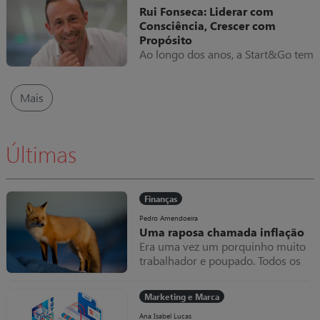
revista ao longo do ano.
Rui Fonseca: Liderar com
Consciência, Crescer com
Propósito
Ao longo dos anos, a Start&Go tem
acompanhado o percurso do líder
da Altronix, destacando uma
abordagem marcada pela
Mais
proximidade, consistência e visão
estratégica.
Últimas
Finanças
Pedro Amendoeira
Uma raposa chamada inflação
Era uma vez um porquinho muito
trabalhador e poupado. Todos os
meses amealhava as notas que
ganhava dentro do seu colchão,
Marketing e Marca
que cada vez ficava mais grosso.
Uma raposa chamada inflação
Ana Isabel Lucas