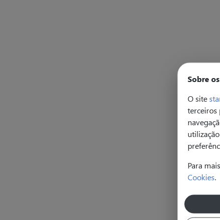
Sobre os
O site
sta
terceiros
navegação
utilizaçã
preferênc
Para mai
Cookies
.