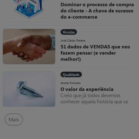
Dominar o processo de compra
do cliente - A chave de sucesso
do e-commerce
Como diria um qualquer jogador
“se não domino a bola, como posso
Vendas
marcar golos?”. Esta metáfora
deveria ser uma linha de
José Carlos Pereira
51 dados de VENDAS que nos
orientação em tudo o que se
fazem pensar (e vender
faz.arcas.
melhor!)
Os números e os factos podem-
nos fazer pensar. E, por vezes, até
Qualidade
“torturamos” os números,
indicadores e estatísticas para que
André Pinheiro
O valor da experiência
reflitam as nossas crenças e não a
Creio que já todos devemos
verdade.
conhecer aquela história que se
conta há dezenas de anos
(confesso que não consegui
Mais
encontrar a origem), do industrial
que vê as máquinas paradas,
chama um técnico que ao aparecer
e analisar o equipamento parado,