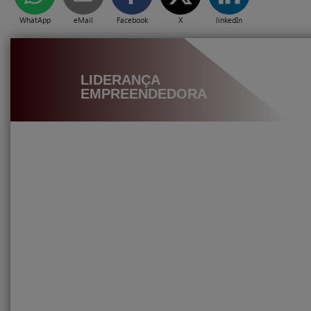
WhatApp
eMail
Facebook
X
linkedIn
LIDERANÇA
EMPREENDEDORA