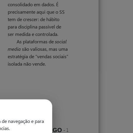
consolidado em dados. É
precisamente aqui que o SS
tem de crescer: de hábito
para disciplina passível de
ser medida e controlada.
As plataformas de
social
media
são valiosas, mas uma
estratégia de “vendas sociais”
isolada não vende.
a de navegação e para
ncias.
&
janeiro 2026
-
START
GO
-
1