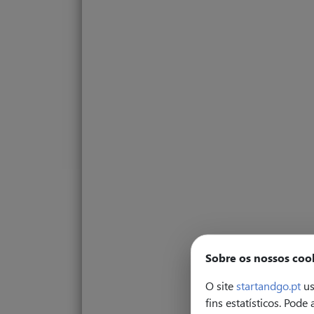
Sobre os nossos coo
O site
startandgo.pt
us
fins estatísticos. Pode