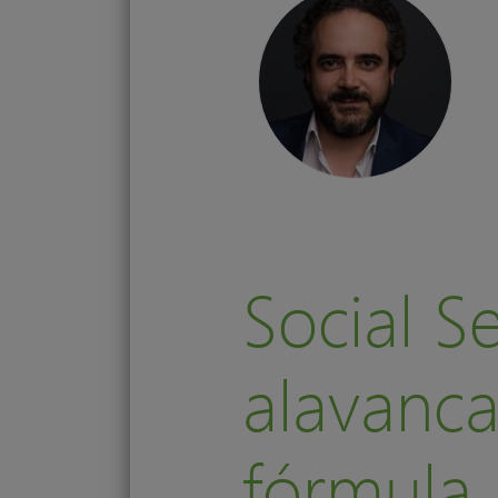
Social S
alavanc
fórmula