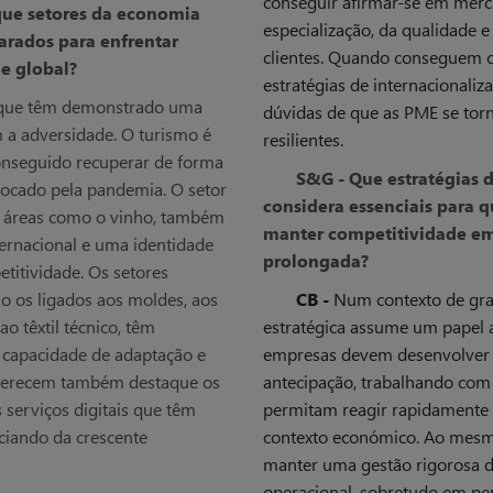
conseguir afirmar-se em merca
que setores da economia
especialização, da qualidade 
arados para enfrentar
clientes. Quando conseguem 
de global?
estratégias de internacionaliz
s que têm demonstrado uma
dúvidas de que as PME se tor
 a adversidade. O turismo é
resilientes.
onseguido recuperar de forma
S&G - Que estratégias 
ocado pela pandemia. O setor
considera essenciais para 
m áreas como o vinho, também
manter competitividade em
ernacional e uma identidade
prolongada?
etitividade. Os setores
o os ligados aos moldes, aos
CB -
Num contexto de gran
 têxtil técnico, têm
estratégica assume um papel a
capacidade de adaptação e
empresas devem desenvolver 
 merecem também destaque os
antecipação, trabalhando com 
s serviços digitais que têm
permitam reagir rapidamente 
iciando da crescente
contexto económico. Ao mesm
manter uma gestão rigorosa de
operacional, sobretudo em per