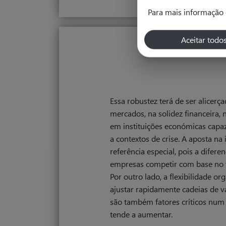
Para mais informação 
Aceitar todo
Essa robustez terá de ser alicerça
mercados, na solidez financeira,
em instituições económicas capa
a contextos de crise. A aposta n
referência especial, pois a difere
empresas competir com base no v
Por outro lado, a flexibilidade or
ajustar rapidamente cadeias de 
são também fatores críticos num
tende a aumentar.