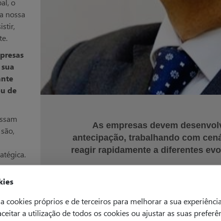
al, o
 a nossa
stir,
te.
presas
 sua
ante
ou de
essam
As empresas devem desenvolv
 são,
antecipação, trabalhando com cená
reagir rapidamente a diferentes e
atégica.
kies
a cookies próprios e de terceiros para melhorar a sua experiênci
 aceitar a utilização de todos os cookies ou ajustar as suas preferê
Edição Especia