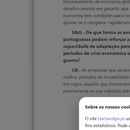
funcionamento da economia glob
desafio consiste em garantir que
economia tem condições para resi
ajustar-se e recuperar rapidamen
S&G -
De que forma as em
portuguesas podem reforçar a
capacidade de adaptação per
períodos de crise económica 
guerra?
CB -
As empresas que atrav
melhor períodos de instabilidade
em regra, aquelas que investiram
previamente na sua robustez estr
Sobre os nossos coo
O site
startandgo.pt
us
fins estatísticos. Pode