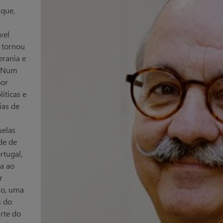
 que,
vel
e tornou
erania e
. Num
por
íticas e
ias de
uelas
de de
rtugal,
a ao
r
so, uma
s do
rte do