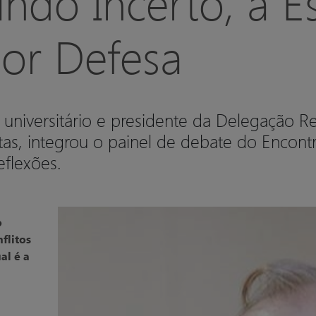
o Incerto, a Es
or Defesa
r universitário e presidente da Delegação 
, integrou o painel de debate do Encontr
flexões.
o
flitos
al é a