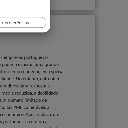
ir preferências
as empresas portuguesas
e poderia esperar, uma grande
pírito empreendedor, em especial
tilidade. No entanto, enfrentam
em dificultar a resposta a
 média reduzida, a debilidade
e um número limitado de
muitas PME vulneráveis a
o económico. Apesar disso, um
s portuguesas começa a