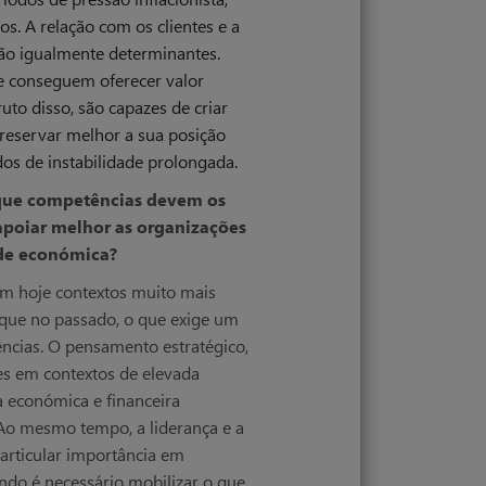
. A relação com os clientes e a
são igualmente determinantes.
e conseguem oferecer valor
ruto disso, são capazes de criar
reservar melhor a sua posição
s de instabilidade prolongada.
 que competências devem os
apoiar melhor as organizações
ade económica?
am hoje contextos muito mais
 que no passado, o que exige um
ncias. O pensamento estratégico,
es em contextos de elevada
ia económica e financeira
. Ao mesmo tempo, a liderança e a
rticular importância em
ando é necessário mobilizar o que