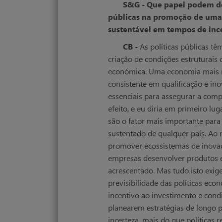
S&G - Que papel podem de
públicas na promoção de uma 
sustentável em tempos de inc
CB -
As políticas públicas t
criação de condições estruturais 
económica. Uma economia mais re
consistente em qualificação e in
essenciais para assegurar a comp
efeito, e eu diria em primeiro lu
são o fator mais importante par
sustentado de qualquer país. Ao
promover ecossistemas de inova
empresas desenvolver produtos e
acrescentado. Mas tudo isto exige 
previsibilidade das políticas eco
incentivo ao investimento e cond
planearem estratégias de longo 
incerteza, mais do que políticas r