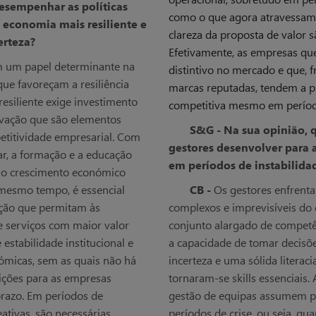
sempenhar as políticas
como o que agora atravessamos
economia mais resiliente e
clareza da proposta de valor 
erteza?
Efetivamente, as empresas qu
êm um papel determinante na
distintivo no mercado e que, f
que favoreçam a resiliência
marcas reputadas, tendem a p
siliente exige investimento
competitiva mesmo em período
ovação que são elementos
S&G - Na sua opinião,
etitividade empresarial. Com
gestores desenvolver para 
gar, a formação e a educação
em períodos de instabilid
a o crescimento económico
 mesmo tempo, é essencial
CB -
Os gestores enfrent
ção que permitam às
complexos e imprevisíveis do
 serviços com maior valor
conjunto alargado de competê
estabilidade institucional e
a capacidade de tomar decisõ
nómicas, sem as quais não há
incerteza e uma sólida literac
ições para as empresas
tornaram-se skills essenciais
prazo. Em períodos de
gestão de equipas assumem pa
eativas, são necessárias
períodos de crise, ou seja, qu