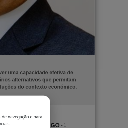
er uma capacidade efetiva de
rios alternativos que permitam
voluções do contexto económico.
a de navegação e para
ncias.
&
l - Maio 2026
-
START
GO
-
1