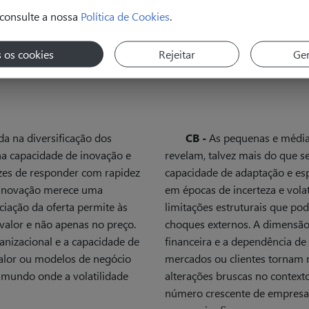
consulte a nossa
Política de Cookies
.
s os cookies
Rejeitar
Ger
da na diversificação dos
CB -
As pequenas e médi
 na capacidade de inovação e
revelam, talvez mais do que s
zes de responder com rapidez
capacidade de adaptação e es
a inovação merece uma
em épocas de incerteza e vola
nciação da oferta permite às
limitações estruturais que pod
alor e não apenas no preço.
choques externos. A dimensão
ganizacional e a capacidade de
financeira e a dependência d
valor ou modelos de negócio
mercados ou clientes tornam 
 mundo onde a volatilidade
alterações bruscas no context
número crescente de empresa