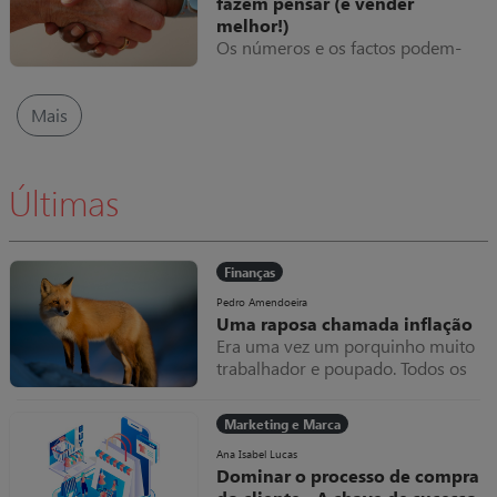
fazem pensar (e vender
melhor!)
Os números e os factos podem-
nos fazer pensar. E, por vezes, até
“torturamos” os números,
indicadores e estatísticas para que
Mais
reflitam as nossas crenças e não a
verdade.
Últimas
Finanças
Pedro Amendoeira
Uma raposa chamada inflação
Era uma vez um porquinho muito
trabalhador e poupado. Todos os
meses amealhava as notas que
ganhava dentro do seu colchão,
Marketing e Marca
que cada vez ficava mais grosso.
Uma raposa chamada inflação
Ana Isabel Lucas
Dominar o processo de compra