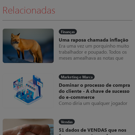
Relacionadas
Finanças
Uma raposa chamada inflação
Era uma vez um porquinho muito
trabalhador e poupado. Todos os
meses amealhava as notas que
ganhava dentro do seu colchão,
que cada vez ficava mais grosso.
Uma raposa chamada inflação
Marketing e Marca
Dominar o processo de compra
do cliente - A chave de sucesso
do e-commerce
Como diria um qualquer jogador
“se não domino a bola, como posso
marcar golos?”. Esta metáfora
deveria ser uma linha de
Vendas
orientação em tudo o que se
51 dados de VENDAS que nos
faz.arcas.