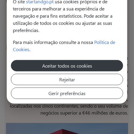
reflete um promissor futuro para o setor do calçado.
O site
startandgo.pt
usa cookies próprios e de
terceiros para melhorar a sua experiência de
navegação e para fins estatísticos. Pode aceitar a
utilização de todos os cookies ou ajustar as suas
preferências.
Para mais informação consulte a nossa
Política de
RODIRO
Cookies
.
Com origens em 1992, a RODIRO é uma empresa
familiar, inserida no mercado de tradição de calçado de
Aceitar todos os cookies
Felgueiras, produzindo para homem e senhora. Optando
por não se focar no desenvolvimento de marca própria,
Rejeitar
nos mais de 16.400 m2 quadrados e com uma equipa
superior a 450 trabalhadores, produz diariamente oito mil
Gerir preferências
pares de sapatos para marcas de prestígio internacional,
localizadas nos cinco continentes, sendo o seu volume de
negócios superior a €46 milhões de euros.