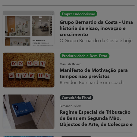
parafuso e tudo volta a trabalhar
normalmente, apresentando como
fatura do serviço prestado um
Empreendedorismo
valor exorbitante, suponhamos
Grupo Bernardo da Costa - Uma
10.000€.
história de visão, inovação e
crescimento
O Grupo Bernardo da Costa é hoje
um dos exemplos mais relevantes
de evolução empresarial em
Produtividade e Bem-Estar
Portugal, destacando-se pela sua
capacidade de adaptação,
Manuela Ribeiro
Manifesto de Motivação para
diversificação e internacionalização
tempos não previstos
ao longo de mais de seis décadas
Brendon Burchard é um coach
de atividade.
americano a quem eu sou muito
grata por todos os valiosos
Consultório Fiscal
conteúdos que partilhou e partilha
livremente.
Fernando Bélem
Regime Especial de Tributação
de Bens em Segunda Mão,
Objectos de Arte, de Colecção e
Antiguidades
O Decreto-Lei, nº 199/96, de 18 de