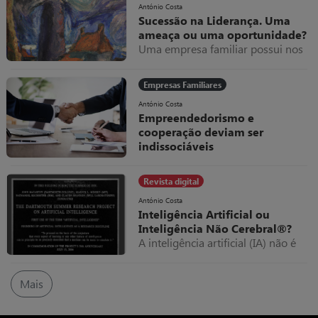
faixas etárias mais jovens e, na
António Costa
Sucessão na Liderança. Uma
atualidade, ao desenvolvimento de
ameaça ou uma oportunidade?
start-ups.
Uma empresa familiar possui nos
genes o desejo de assegurar a sua
eternidade; contudo, para caminhar
Empresas Familiares
com este objetivo como farol,
necessita de assegurar um bom
António Costa
Empreendedorismo e
planeamento da sucessão na sua
cooperação deviam ser
liderança
indissociáveis
Revista digital
António Costa
Inteligência Artificial ou
Inteligência Não Cerebral®?
A inteligência artificial (IA) não é
uma ficção, não é uma moda, não
se limita aos campus académicos,
Mais
entrou nas empresas, nos lares e
está para perdurar.