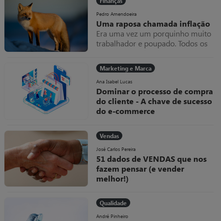
Finanças
Pedro Amendoeira
Uma raposa chamada inflação
Era uma vez um porquinho muito
trabalhador e poupado. Todos os
meses amealhava as notas que
ganhava dentro do seu colchão,
Marketing e Marca
que cada vez ficava mais grosso.
Uma raposa chamada inflação
Ana Isabel Lucas
Dominar o processo de compra
do cliente - A chave de sucesso
do e-commerce
Como diria um qualquer jogador
“se não domino a bola, como posso
Vendas
marcar golos?”. Esta metáfora
deveria ser uma linha de
José Carlos Pereira
51 dados de VENDAS que nos
orientação em tudo o que se
fazem pensar (e vender
faz.arcas.
melhor!)
Os números e os factos podem-
nos fazer pensar. E, por vezes, até
Qualidade
“torturamos” os números,
indicadores e estatísticas para que
André Pinheiro