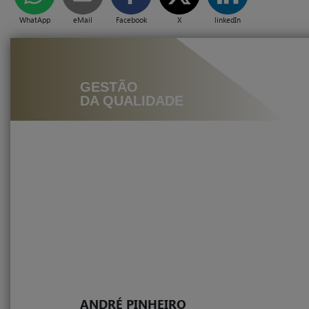
WhatApp
eMail
Facebook
X
linkedIn
GESTÃO
DA QUALIDADE
ANDRÉ PINHEIRO