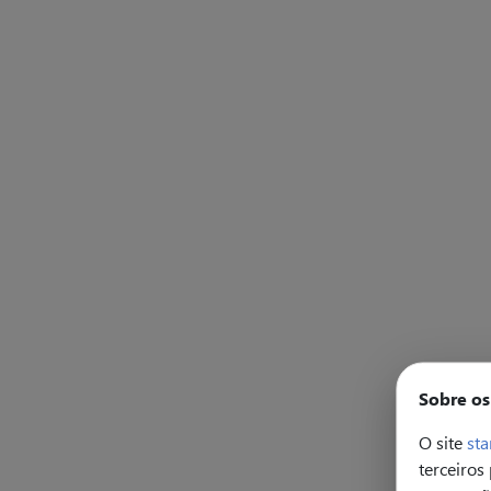
Sobre os
O site
sta
terceiros