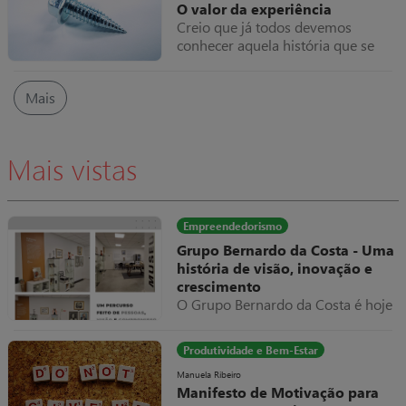
O valor da experiência
reflitam as nossas crenças e não a
Creio que já todos devemos
verdade.
conhecer aquela história que se
conta há dezenas de anos
(confesso que não consegui
Mais
encontrar a origem), do industrial
que vê as máquinas paradas,
chama um técnico que ao aparecer
e analisar o equipamento parado,
Mais vistas
se limita a dar meia volta num
parafuso e tudo volta a trabalhar
normalmente, apresentando como
fatura do serviço prestado um
Empreendedorismo
valor exorbitante, suponhamos
Grupo Bernardo da Costa - Uma
10.000€.
história de visão, inovação e
crescimento
O Grupo Bernardo da Costa é hoje
um dos exemplos mais relevantes
de evolução empresarial em
Produtividade e Bem-Estar
Portugal, destacando-se pela sua
capacidade de adaptação,
Manuela Ribeiro
Manifesto de Motivação para
diversificação e internacionalização