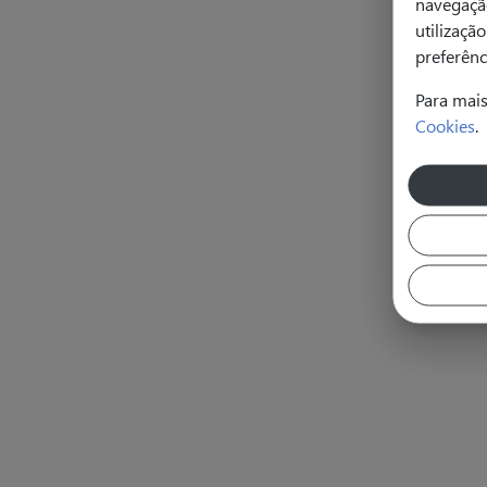
navegação
utilizaçã
preferênc
Para mai
Cookies
.