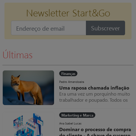
Newsletter Start&Go
Subscrever
Últimas
Finanças
Pedro Amendoeira
Uma raposa chamada inflação
Era uma vez um porquinho muito
trabalhador e poupado. Todos os
meses amealhava as notas que
ganhava dentro do seu colchão,
Marketing e Marca
que cada vez ficava mais grosso.
Uma raposa chamada inflação
Ana Isabel Lucas
Dominar o processo de compra
do cliente - A chave de sucesso