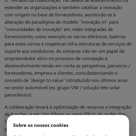
estender as organizações e também catalisar a inovação
com origem na base de fornecedores, assistindo-se à
alteração do paradigma do modelo “inovação-in” para
"comunidades de inovação” em redes integradas de
fornecimento, como exemplo os carros eléctricos, baterias
para estes carros e respetivas infra-estruturas de serviços de
suporte aos condutores. As compras irão ter um papel de
empreendedor ativo no processo de concepção e
desenvolvimento tendo em conta as perspetivas, parceiros /
fornecedores, empresa e clientes, consubstanciando o
conceito de “design to value” introduzido nos últimos anos
no sector automóvel (ex. grupo VW / solução teto solar
panorâmico).
A colaboração levará à optimização de recursos e integração
de funções, e em simultâneo ao reequilíbrio do poder dos
fornecedores e risco comercial dos compradores. O
Sobre os nossos cookies
paradigma dos “fornecedores venderem aos compradores”,
vai dar lugar a iniciativas dos compradores na promoção de