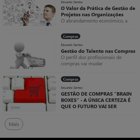
Eduardo Santos
O Valor da Prática de Gestão de
Projetos nas Organizações
O abrandamento económico, a
alteração constante de prioridades
dos mercados e a exigência de
Compras
inovação criam um ambiente de
negócios muito complexo e de
Eduardo Santos
Gestão do Talento nas Compras
elevado risco, forçando as
O perfil dos profissionais de
organizações a serem mais ágeis,
compras vai mudar
mais orientadas por projetos, e
significativamente e a matriz de
com forte sentido crítico das suas
competências dos compradores vai
práticas de gestão de portfólios,
Compras
evoluir
programas e projetos.
Eduardo Santos
GESTÃO DE COMPRAS “BRAIN
BOXES” - A ÚNICA CERTEZA É
QUE O FUTURO VAI SER
DIFERENTE
As organizações ou instituições
Mais
que atuam no campo dos grupos
de interesse da função de compras,
desenvolvendo, produzindo e