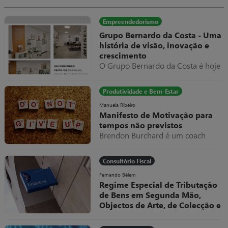
parafuso e tudo volta a trabalhar
normalmente, apresentando como
fatura do serviço prestado um
Empreendedorismo
valor exorbitante, suponhamos
Grupo Bernardo da Costa - Uma
10.000€.
história de visão, inovação e
crescimento
O Grupo Bernardo da Costa é hoje
um dos exemplos mais relevantes
de evolução empresarial em
Produtividade e Bem-Estar
Portugal, destacando-se pela sua
capacidade de adaptação,
Manuela Ribeiro
Manifesto de Motivação para
diversificação e internacionalização
tempos não previstos
ao longo de mais de seis décadas
Brendon Burchard é um coach
de atividade.
americano a quem eu sou muito
grata por todos os valiosos
Consultório Fiscal
conteúdos que partilhou e partilha
livremente.
Fernando Bélem
Regime Especial de Tributação
de Bens em Segunda Mão,
Objectos de Arte, de Colecção e
Antiguidades
O Decreto-Lei, nº 199/96, de 18 de