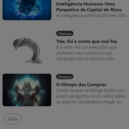
Inteligência Humana: Uma
Perspetiva de Capital de Risco
A inteligência artificial (IA) tem sido
um tópico muito discutido ao
longo dos últimos anos,
especialmente quando comparada
Finanças
com a inteligência humana.
Três, foi a conta que mal fez
Era uma vez um executivo que
atribuía o seu sucesso à sua
obsessão com o número três.
Acreditava no poder místico desse
número e que com ele poderia
resolver qualquer situação.
Finanças
O Olimpo das Compras
Conta-se que na Antiga Grécia um
jovem perguntou a um velho sábio
se alguma vez poderia chegar ao
Olimpo, ou seja, tornar-se um deus.
O sábio respondeu: “podes, desde
que cada passo que dês seja nessa
Mais
direção”.