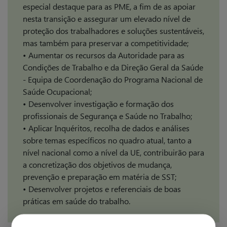
especial destaque para as PME, a fim de as apoiar
nesta transição e assegurar um elevado nível de
proteção dos trabalhadores e soluções sustentáveis,
mas também para preservar a competitividade;
• Aumentar os recursos da Autoridade para as
Condições de Trabalho e da Direção Geral da Saúde
- Equipa de Coordenação do Programa Nacional de
Saúde Ocupacional;
• Desenvolver investigação e formação dos
profissionais de Segurança e Saúde no Trabalho;
• Aplicar Inquéritos, recolha de dados e análises
sobre temas específicos no quadro atual, tanto a
nível nacional como a nível da UE, contribuirão para
a concretização dos objetivos de mudança,
prevenção e preparação em matéria de SST;
• Desenvolver projetos e referenciais de boas
práticas em saúde do trabalho.