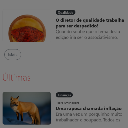
imediatamente se recordam do
fatura do serviço prestado um
Arnold Schwarzenegger no
valor exorbitante, suponhamos
“Exterminador Implacável” e
Qualidade
10.000€.
pensam nesse futuro sombrio.
O diretor de qualidade trabalha
para ser despedido!
Quando soube que o tema desta
edição iria ser o associativismo,
surgiu-me a memória de ter lido
sobre um episódio ocorrido na 2ª
Guerra Mundial.
Mais
Últimas
Finanças
Pedro Amendoeira
Uma raposa chamada inflação
Era uma vez um porquinho muito
trabalhador e poupado. Todos os
meses amealhava as notas que