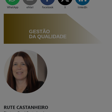
WhatApp
eMail
Facebook
X
linkedIn
GESTÃO
DA QUALIDADE
RUTE CASTANHEIRO