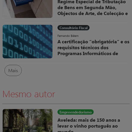
Regime Especial de Tributação
de Bens em Segunda Mão,
Objectos de Arte, de Colecção e
Antiguidades
O Decreto-Lei, nº 199/96, de 18 de
Consultório Fiscal
Outubro, veio regular, no sistema
fiscal português, um dos Regimes
Fernando Bélem
A certificação “obrigatória” e os
Especiais de Tributação do IVA
requisitos técnicos dos
Programas Informáticos de
Faturação
No âmbito das medidas adotadas
Mais
pela Autoridade Tributária (AT)
para combater a fraude e evasão
fiscais têm vindo a ser definidas
regras cada vez mais rigorosas
Mesmo autor
quanto à elaboração e utilização
dos programas de faturação.
Empreendedorismo
Aveleda: mais de 150 anos a
levar o vinho português ao
mundo