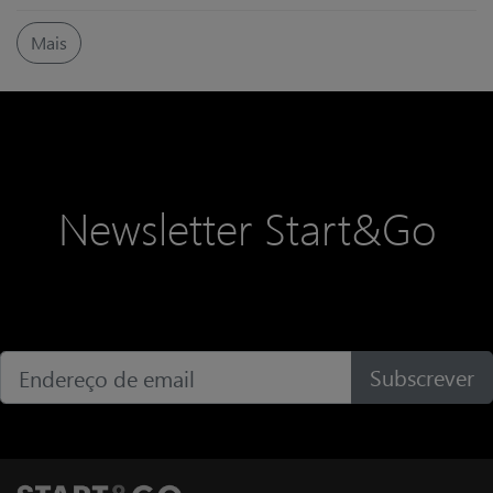
portuguesa do setor imobiliário
que tem vindo a afirmar-se através
Mais
de um modelo de negócio
centrado nas pessoas, na
tecnologia e na capacitação dos
seus profissionais.
Newsletter Start&Go
Subscrever