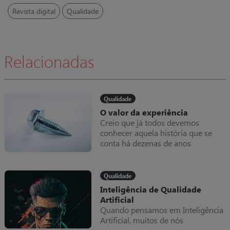
Revista digital
Qualidade
Relacionadas
Qualidade
O valor da experiência
Creio que já todos devemos
conhecer aquela história que se
conta há dezenas de anos
(confesso que não consegui
encontrar a origem), do industrial
que vê as máquinas paradas,
Qualidade
chama um técnico que ao aparecer
Inteligência de Qualidade
e analisar o equipamento parado,
Artificial
se limita a dar meia volta num
Quando pensamos em Inteligência
parafuso e tudo volta a trabalhar
Artificial, muitos de nós
normalmente, apresentando como