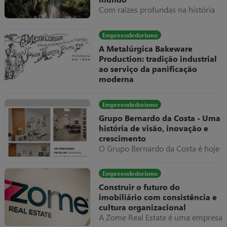
Com raízes profundas na história
do vinho português, a Aveleda é
hoje um dos grupos mais
Empreendedorismo
emblemáticos do sector,
A Metalúrgica Bakeware
combinando tradição familiar,
Production: tradição industrial
inovação e uma forte vocação
ao serviço da panificação
internacional.
moderna
A Metalúrgica Bakeware
Production é hoje uma referência
Empreendedorismo
internacional na produção de
Grupo Bernardo da Costa - Uma
equipamentos e formas metálicas
história de visão, inovação e
para panificação e pastelaria
crescimento
O Grupo Bernardo da Costa é hoje
um dos exemplos mais relevantes
de evolução empresarial em
Empreendedorismo
Portugal, destacando-se pela sua
Construir o futuro do
capacidade de adaptação,
imobiliário com consistência e
diversificação e internacionalização
cultura organizacional
ao longo de mais de seis décadas
A Zome Real Estate é uma empresa
de atividade.